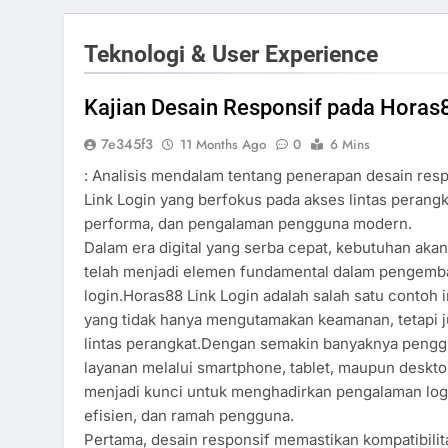
Teknologi & User Experience
Kajian Desain Responsif pada Horas8
7e345f3
11 Months Ago
0
6 Mins
: Analisis mendalam tentang penerapan desain res
Link Login yang berfokus pada akses lintas perang
performa, dan pengalaman pengguna modern.
Dalam era digital yang serba cepat, kebutuhan akan
telah menjadi elemen fundamental dalam pengemb
login.Horas88 Link Login adalah salah satu contoh
yang tidak hanya mengutamakan keamanan, tetapi
lintas perangkat.Dengan semakin banyaknya peng
layanan melalui smartphone, tablet, maupun deskto
menjadi kunci untuk menghadirkan pengalaman logi
efisien, dan ramah pengguna.
Pertama, desain responsif memastikan kompatibilita