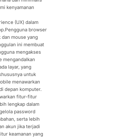
demi kenyamanan
rience (UX) dalam
top.Pengguna browser
ik dan mouse yang
nggulan ini membuat
 pengguna mengakses
le mengandalkan
ada layar, yang
khususnya untuk
obile menawarkan
 di depan komputer.
arkan fitur-fitur
bih lengkap dalam
gelola password
bahan, serta lebih
 akun jika terjadi
 fitur keamanan yang