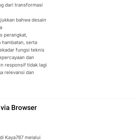
g dari transformasi
njukkan bahwa desain
a
 perangkat,
a hambatan, serta
sekadar fungsi teknis
kepercayaan dan
in responsif tidak lagi
a relevansi dan
via Browser
di Kaya787 melalui