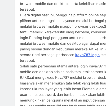
browser mobile dan desktop, serta kelebihan masi
tersebut.
Di era digital saat ini, pengguna platform online se
pilihan untuk mengakses layanan melalui berbagai 
melalui browser mobile maupun browser desktop.S
tentu memiliki karakteristik yang berbeda, khusus
login.Penting bagi pengguna untuk memahami perb
melalui browser mobile dan desktop agar dapat me
paling sesuai dengan kebutuhan mereka.Artikel ini
secara rinci berbagai perbedaan
kaya787 login
mel
tersebut.
Salah satu perbedaan utama antara login Kaya787 m
mobile dan desktop adalah pada tata letak antarmuk
(UI).Saat mengakses Kaya787 melalui browser des
biasanya akan menemukan tata letak yang lebih luas
karena ukuran layar yang lebih besar.Elemen-eleme
username, password, dan tombol masuk akan lebih j
memungkinkan pengguna melakukan input dengan ny
browser mobile memiliki tata letak yang lebih sede