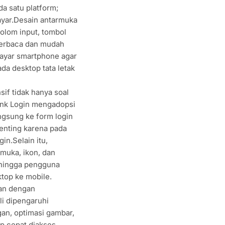
da satu platform;
ayar.Desain antarmuka
olom input, tombol
 terbaca dan mudah
layar smartphone agar
da desktop tata letak
if tidak hanya soal
 Link Login mengadopsi
ngsung ke form login
enting karena pada
in.Selain itu,
muka, ikon, dan
ehingga pengguna
ktop ke mobile.
tan dengan
li dipengaruhi
an, optimasi gambar,
ap cepat diakses