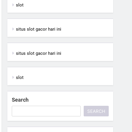
slot
situs slot gacor hari ini
situs slot gacor hari ini
slot
Search
SEARCH