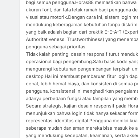
bagi semua pengguna.Horas88 memastikan bahwa 
ukuran font, dan tata letak ramah bagi pengguna d
visual atau motorik.Dengan cara ini, sistem login me
mendukung keberagaman kebutuhan tanpa diskrimin
yang baik adalah bagian dari praktik E-E-A-T (Exper
Authoritativeness, Trustworthiness) yang menemp
pengguna sebagai prioritas.
Tidak kalah penting, desain responsif turut menduk
operasional bagi pengembang.Satu basis kode yan
mengurangi kebutuhan pengembangan terpisah unt
desktop.Hal ini membuat pembaruan fitur login dapa
cepat, lebih hemat biaya, dan konsisten di semua p
pengguna, konsistensi ini menghadirkan pengalam
adanya perbedaan fungsi atau tampilan yang memb
Secara strategis, kajian desain responsif pada Hor
menunjukkan bahwa login tidak hanya sekadar form t
representasi identitas digital.Pengguna menilai kual
seberapa mudah dan aman mereka bisa masuk ke a
yang mendukung kecepatan, keamanan, serta aksesib