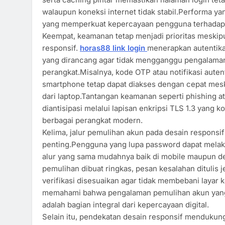
walaupun koneksi internet tidak stabil.Performa yan
yang memperkuat kepercayaan pengguna terhadap 
Keempat, keamanan tetap menjadi prioritas meskip
responsif.
horas88 link login
menerapkan autentika
yang dirancang agar tidak mengganggu pengalaman
perangkat.Misalnya, kode OTP atau notifikasi autent
smartphone tetap dapat diakses dengan cepat mesk
dari laptop.Tantangan keamanan seperti phishing at
diantisipasi melalui lapisan enkripsi TLS 1.3 yang 
berbagai perangkat modern.
Kelima, jalur pemulihan akun pada desain responsif 
penting.Pengguna yang lupa password dapat mela
alur yang sama mudahnya baik di mobile maupun de
pemulihan dibuat ringkas, pesan kesalahan ditulis j
verifikasi disesuaikan agar tidak membebani layar 
memahami bahwa pengalaman pemulihan akun yan
adalah bagian integral dari kepercayaan digital.
Selain itu, pendekatan desain responsif mendukung 