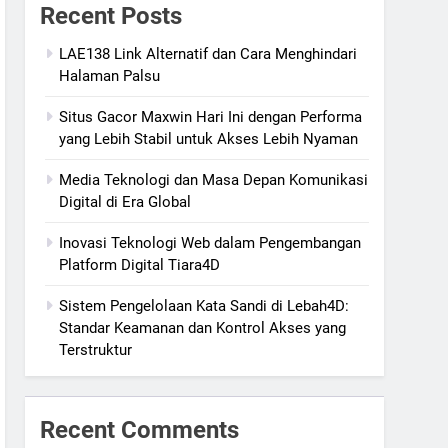
Recent Posts
LAE138 Link Alternatif dan Cara Menghindari
Halaman Palsu
Situs Gacor Maxwin Hari Ini dengan Performa
yang Lebih Stabil untuk Akses Lebih Nyaman
Media Teknologi dan Masa Depan Komunikasi
Digital di Era Global
Inovasi Teknologi Web dalam Pengembangan
Platform Digital Tiara4D
Sistem Pengelolaan Kata Sandi di Lebah4D:
Standar Keamanan dan Kontrol Akses yang
Terstruktur
Recent Comments