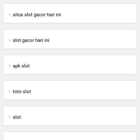
situs slot gacor hari ini
slot gacor hari ini
apk slot
toto slot
slot