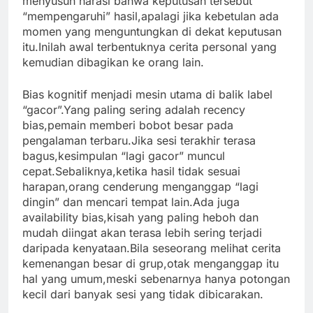
menyusun narasi bahwa keputusan tersebut
“mempengaruhi” hasil,apalagi jika kebetulan ada
momen yang menguntungkan di dekat keputusan
itu.Inilah awal terbentuknya cerita personal yang
kemudian dibagikan ke orang lain.
Bias kognitif menjadi mesin utama di balik label
“gacor”.Yang paling sering adalah recency
bias,pemain memberi bobot besar pada
pengalaman terbaru.Jika sesi terakhir terasa
bagus,kesimpulan “lagi gacor” muncul
cepat.Sebaliknya,ketika hasil tidak sesuai
harapan,orang cenderung menganggap “lagi
dingin” dan mencari tempat lain.Ada juga
availability bias,kisah yang paling heboh dan
mudah diingat akan terasa lebih sering terjadi
daripada kenyataan.Bila seseorang melihat cerita
kemenangan besar di grup,otak menganggap itu
hal yang umum,meski sebenarnya hanya potongan
kecil dari banyak sesi yang tidak dibicarakan.