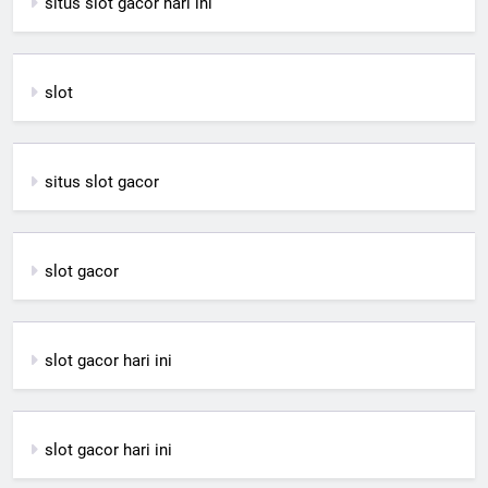
situs slot gacor hari ini
slot
situs slot gacor
slot gacor
slot gacor hari ini
slot gacor hari ini