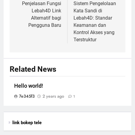
navigation
Penjelasan Fungsi
Sistem Pengelolaan
Lebah4D Link
Kata Sandi di
Alternatif bagi
Lebah4D: Standar
Pengguna Baru
Keamanan dan
Kontrol Akses yang
Terstruktur
Related News
Hello world!
7e345f3
2 years ago
1
link bokep tele