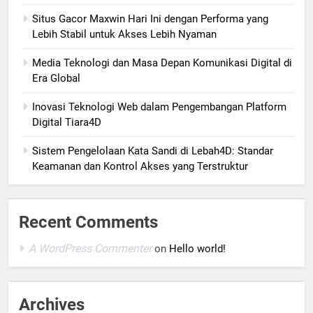
Situs Gacor Maxwin Hari Ini dengan Performa yang
Lebih Stabil untuk Akses Lebih Nyaman
Media Teknologi dan Masa Depan Komunikasi Digital di
Era Global
Inovasi Teknologi Web dalam Pengembangan Platform
Digital Tiara4D
Sistem Pengelolaan Kata Sandi di Lebah4D: Standar
Keamanan dan Kontrol Akses yang Terstruktur
Recent Comments
A WordPress Commenter
on
Hello world!
Archives