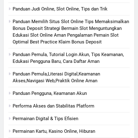
Panduan Judi Online, Slot Online, Tips dan Trik
Panduan Memilih Situs Slot Online Tips Memaksimalkan
Bonus Deposit Strategi Bermain Slot Menguntungkan
Edukasi Slot Online Aman Pengalaman Pemain Slot
Optimal Best Practice Klaim Bonus Deposit
Panduan Pemula, Tutorial Login Akun, Tips Keamanan,
Edukasi Pengguna Baru, Cara Daftar Aman
Panduan Pemula,Literasi Digital,Keamanan
Akses,Navigasi Web,Praktik Online Aman
Panduan Pengguna, Keamanan Akun
Performa Akses dan Stabilitas Platform
Permainan Digital & Tips Efisien
Permainan Kartu, Kasino Online, Hiburan