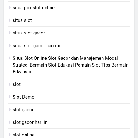
situs judi slot online
situs slot
situs slot gacor
situs slot gacor hari ini
Situs Slot Online Slot Gacor dan Manajemen Modal
Strategi Bermain Slot Edukasi Pemain Slot Tips Bermain
Edwinslot
slot
Slot Demo
slot gacor
slot gacor hari ini
slot online