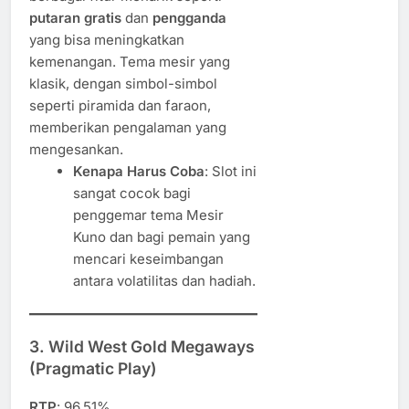
putaran gratis
dan
pengganda
yang bisa meningkatkan
kemenangan. Tema mesir yang
klasik, dengan simbol-simbol
seperti piramida dan faraon,
memberikan pengalaman yang
mengesankan.
Kenapa Harus Coba
: Slot ini
sangat cocok bagi
penggemar tema Mesir
Kuno dan bagi pemain yang
mencari keseimbangan
antara volatilitas dan hadiah.
3. Wild West Gold Megaways
(Pragmatic Play)
RTP
: 96.51%