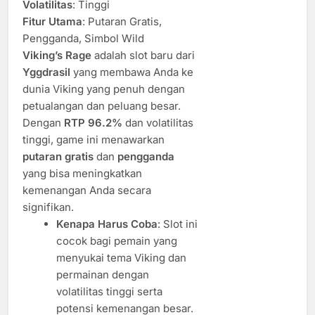
Volatilitas
: Tinggi
Fitur Utama
: Putaran Gratis,
Pengganda, Simbol Wild
Viking’s Rage
adalah slot baru dari
Yggdrasil
yang membawa Anda ke
dunia Viking yang penuh dengan
petualangan dan peluang besar.
Dengan
RTP 96.2%
dan volatilitas
tinggi, game ini menawarkan
putaran gratis
dan
pengganda
yang bisa meningkatkan
kemenangan Anda secara
signifikan.
Kenapa Harus Coba
: Slot ini
cocok bagi pemain yang
menyukai tema Viking dan
permainan dengan
volatilitas tinggi serta
potensi kemenangan besar.