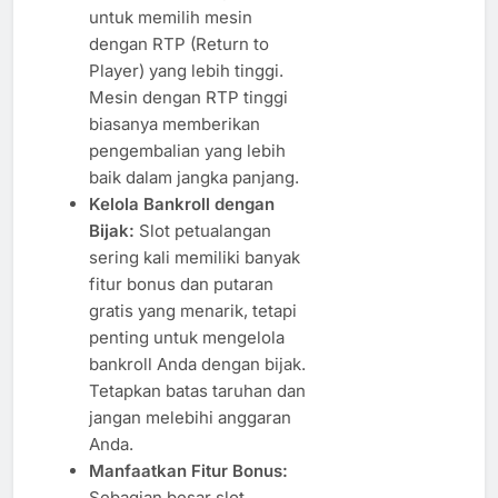
untuk memilih mesin
dengan RTP (Return to
Player) yang lebih tinggi.
Mesin dengan RTP tinggi
biasanya memberikan
pengembalian yang lebih
baik dalam jangka panjang.
Kelola Bankroll dengan
Bijak:
Slot petualangan
sering kali memiliki banyak
fitur bonus dan putaran
gratis yang menarik, tetapi
penting untuk mengelola
bankroll Anda dengan bijak.
Tetapkan batas taruhan dan
jangan melebihi anggaran
Anda.
Manfaatkan Fitur Bonus:
Sebagian besar slot