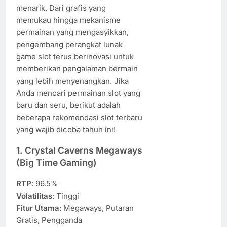
menarik. Dari grafis yang
memukau hingga mekanisme
permainan yang mengasyikkan,
pengembang perangkat lunak
game slot terus berinovasi untuk
memberikan pengalaman bermain
yang lebih menyenangkan. Jika
Anda mencari permainan slot yang
baru dan seru, berikut adalah
beberapa rekomendasi slot terbaru
yang wajib dicoba tahun ini!
1. Crystal Caverns Megaways
(Big Time Gaming)
RTP
: 96.5%
Volatilitas
: Tinggi
Fitur Utama
: Megaways, Putaran
Gratis, Pengganda