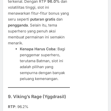
terkenal. Dengan RTP
96.0%
dan
volatilitas tinggi, slot ini
menawarkan fitur-fitur bonus yang
seru seperti
putaran gratis
dan
pengganda
. Selain itu, tema
superhero yang penuh aksi
membuat permainan ini semakin
menarik.
Kenapa Harus Coba
: Bagi
penggemar superhero,
terutama Batman, slot ini
adalah pilihan yang
sempurna dengan banyak
peluang kemenangan.
9. Viking’s Rage (Yggdrasil)
RTP
: 96.2%