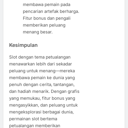
membawa pemain pada
pencarian artefak berharga.
Fitur bonus dan pengali
memberikan peluang
menang besar.
Kesimpulan
Slot dengan tema petualangan
menawarkan lebih dari sekadar
peluang untuk menang—mereka
membawa pemain ke dunia yang
penuh dengan cerita, tantangan,
dan hadiah menarik. Dengan grafis
yang memukau, fitur bonus yang
mengasyikkan, dan peluang untuk
mengeksplorasi berbagai dunia,
permainan slot bertema
petualangan memberikan