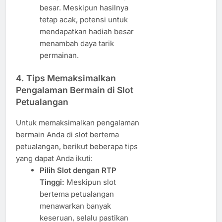
besar. Meskipun hasilnya
tetap acak, potensi untuk
mendapatkan hadiah besar
menambah daya tarik
permainan.
4. Tips Memaksimalkan
Pengalaman Bermain di Slot
Petualangan
Untuk memaksimalkan pengalaman
bermain Anda di slot bertema
petualangan, berikut beberapa tips
yang dapat Anda ikuti:
Pilih Slot dengan RTP
Tinggi:
Meskipun slot
bertema petualangan
menawarkan banyak
keseruan, selalu pastikan