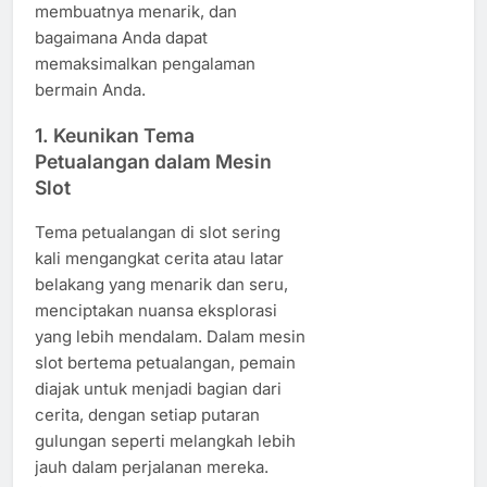
membuatnya menarik, dan
bagaimana Anda dapat
memaksimalkan pengalaman
bermain Anda.
1. Keunikan Tema
Petualangan dalam Mesin
Slot
Tema petualangan di slot sering
kali mengangkat cerita atau latar
belakang yang menarik dan seru,
menciptakan nuansa eksplorasi
yang lebih mendalam. Dalam mesin
slot bertema petualangan, pemain
diajak untuk menjadi bagian dari
cerita, dengan setiap putaran
gulungan seperti melangkah lebih
jauh dalam perjalanan mereka.