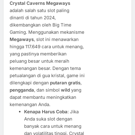
Crystal Caverns Megaways
adalah salah satu slot paling
dinanti di tahun 2024,
dikembangkan oleh Big Time
Gaming. Menggunakan mekanisme
Megaways
, slot ini menawarkan
hingga 117.649 cara untuk menang,
yang pastinya memberikan
peluang besar untuk meraih
kemenangan besar. Dengan tema
petualangan di gua kristal, game ini
dilengkapi dengan
putaran gratis
,
pengganda
, dan simbol
wild
yang
dapat membantu meningkatkan
kemenangan Anda.
Kenapa Harus Coba
: Jika
Anda suka slot dengan
banyak cara untuk menang
dan volatilitas tinggi, Crystal