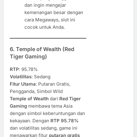
dan ingin mengejar
kemenangan besar dengan
cara Megaways, slot ini
cocok untuk Anda.
6. Temple of Wealth (Red
Tiger Gaming)
RTP
: 95.78%
Volatilitas
: Sedang
Fitur Utama
: Putaran Gratis,
Pengganda, Simbol Wild
Temple of Wealth
dari
Red Tiger
Gaming
membawa tema Asia
dengan simbol keberuntungan dan
kekayaan. Dengan
RTP 95.78%
dan volatilitas sedang, game ini
menawarkan fitur
putaran gratis