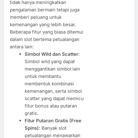
tidak hanya meningkatkan
pengalaman bermain tetapi juga
memberi peluang untuk
kemenangan yang lebih besar.
Beberapa fitur yang biasa ditemui
dalam slot bertema petualangan
antara lain:
Simbol Wild dan Scatter:
Simbol wild yang dapat
menggantikan simbol lain
untuk membantu
membentuk kombinasi
kemenangan, serta simbol
scatter yang dapat memicu
fitur bonus atau putaran
gratis.
Fitur Putaran Gratis (Free
Spins):
Banyak slot
petualangan menawarkan