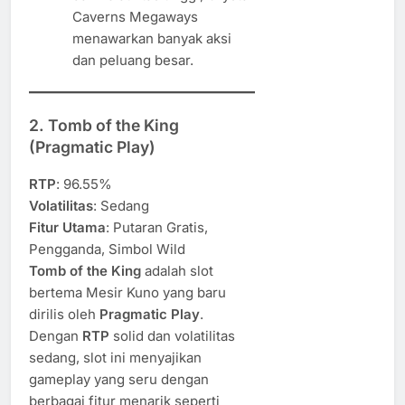
Caverns Megaways
menawarkan banyak aksi
dan peluang besar.
2. Tomb of the King
(Pragmatic Play)
RTP
: 96.55%
Volatilitas
: Sedang
Fitur Utama
: Putaran Gratis,
Pengganda, Simbol Wild
Tomb of the King
adalah slot
bertema Mesir Kuno yang baru
dirilis oleh
Pragmatic Play
.
Dengan
RTP
solid dan volatilitas
sedang, slot ini menyajikan
gameplay yang seru dengan
berbagai fitur menarik seperti