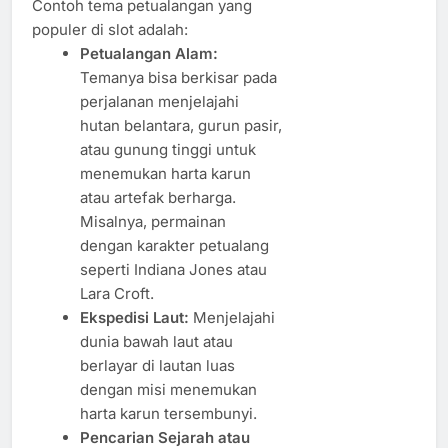
Contoh tema petualangan yang
populer di slot adalah:
Petualangan Alam:
Temanya bisa berkisar pada
perjalanan menjelajahi
hutan belantara, gurun pasir,
atau gunung tinggi untuk
menemukan harta karun
atau artefak berharga.
Misalnya, permainan
dengan karakter petualang
seperti Indiana Jones atau
Lara Croft.
Ekspedisi Laut:
Menjelajahi
dunia bawah laut atau
berlayar di lautan luas
dengan misi menemukan
harta karun tersembunyi.
Pencarian Sejarah atau