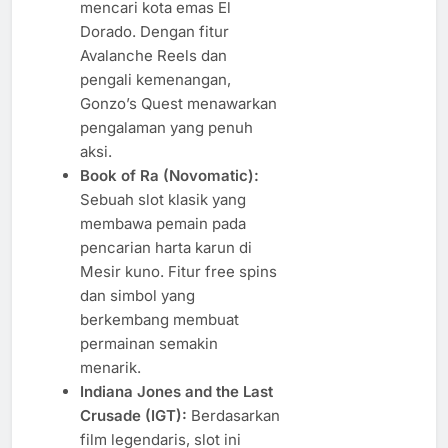
mencari kota emas El
Dorado. Dengan fitur
Avalanche Reels dan
pengali kemenangan,
Gonzo’s Quest menawarkan
pengalaman yang penuh
aksi.
Book of Ra (Novomatic):
Sebuah slot klasik yang
membawa pemain pada
pencarian harta karun di
Mesir kuno. Fitur free spins
dan simbol yang
berkembang membuat
permainan semakin
menarik.
Indiana Jones and the Last
Crusade (IGT):
Berdasarkan
film legendaris, slot ini