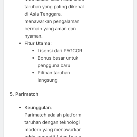
taruhan yang paling dikenal
di Asia Tenggara,
menawarkan pengalaman
bermain yang aman dan
nyaman.
Fitur Utama
:
Lisensi dari PAGCOR
Bonus besar untuk
pengguna baru
Pilihan taruhan
langsung
5. Parimatch
Keunggulan
:
Parimatch adalah platform
taruhan dengan teknologi
modern yang menawarkan
odds kompetitif dan fokus