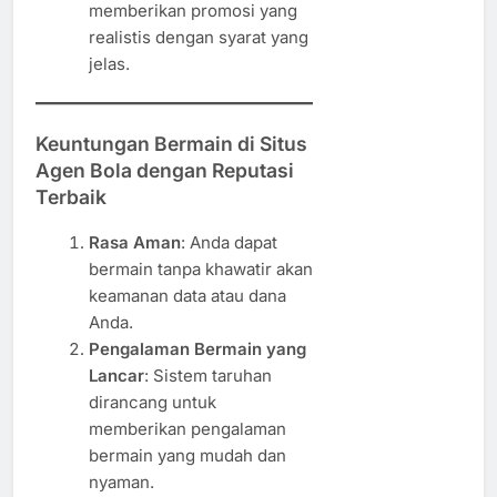
memberikan promosi yang
realistis dengan syarat yang
jelas.
Keuntungan Bermain di Situs
Agen Bola dengan Reputasi
Terbaik
Rasa Aman
: Anda dapat
bermain tanpa khawatir akan
keamanan data atau dana
Anda.
Pengalaman Bermain yang
Lancar
: Sistem taruhan
dirancang untuk
memberikan pengalaman
bermain yang mudah dan
nyaman.