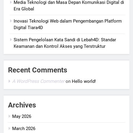
Media Teknologi dan Masa Depan Komunikasi Digital di
Era Global
Inovasi Teknologi Web dalam Pengembangan Platform
Digital Tiara4D
Sistem Pengelolaan Kata Sandi di Lebah4D: Standar
Keamanan dan Kontrol Akses yang Terstruktur
Recent Comments
A WordPress Commenter
on
Hello world!
Archives
May 2026
March 2026