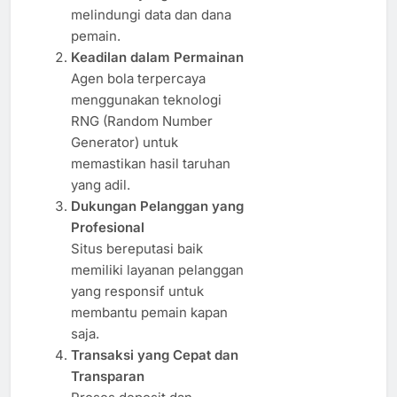
melindungi data dan dana
pemain.
Keadilan dalam Permainan
Agen bola terpercaya
menggunakan teknologi
RNG (Random Number
Generator) untuk
memastikan hasil taruhan
yang adil.
Dukungan Pelanggan yang
Profesional
Situs bereputasi baik
memiliki layanan pelanggan
yang responsif untuk
membantu pemain kapan
saja.
Transaksi yang Cepat dan
Transparan