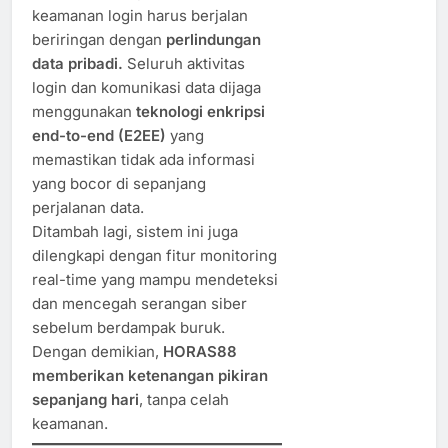
keamanan login harus berjalan
beriringan dengan
perlindungan
data pribadi.
Seluruh aktivitas
login dan komunikasi data dijaga
menggunakan
teknologi enkripsi
end-to-end (E2EE)
yang
memastikan tidak ada informasi
yang bocor di sepanjang
perjalanan data.
Ditambah lagi, sistem ini juga
dilengkapi dengan fitur monitoring
real-time yang mampu mendeteksi
dan mencegah serangan siber
sebelum berdampak buruk.
Dengan demikian,
HORAS88
memberikan ketenangan pikiran
sepanjang hari
, tanpa celah
keamanan.