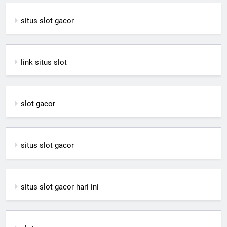
situs slot gacor
link situs slot
slot gacor
situs slot gacor
situs slot gacor hari ini