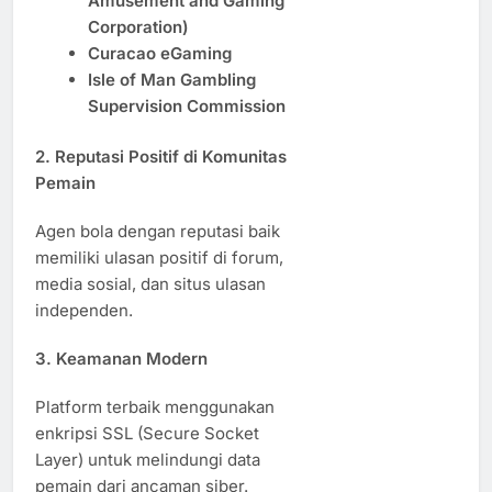
Amusement and Gaming
Corporation)
Curacao eGaming
Isle of Man Gambling
Supervision Commission
2. Reputasi Positif di Komunitas
Pemain
Agen bola dengan reputasi baik
memiliki ulasan positif di forum,
media sosial, dan situs ulasan
independen.
3. Keamanan Modern
Platform terbaik menggunakan
enkripsi SSL (Secure Socket
Layer) untuk melindungi data
pemain dari ancaman siber.