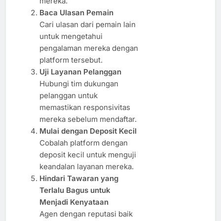
mereka.
Baca Ulasan Pemain
Cari ulasan dari pemain lain
untuk mengetahui
pengalaman mereka dengan
platform tersebut.
Uji Layanan Pelanggan
Hubungi tim dukungan
pelanggan untuk
memastikan responsivitas
mereka sebelum mendaftar.
Mulai dengan Deposit Kecil
Cobalah platform dengan
deposit kecil untuk menguji
keandalan layanan mereka.
Hindari Tawaran yang
Terlalu Bagus untuk
Menjadi Kenyataan
Agen dengan reputasi baik