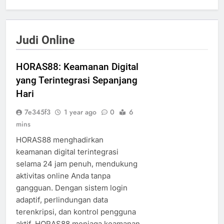
Judi Online
HORAS88: Keamanan Digital
yang Terintegrasi Sepanjang
Hari
7e345f3
1 year ago
0
6
mins
HORAS88 menghadirkan
keamanan digital terintegrasi
selama 24 jam penuh, mendukung
aktivitas online Anda tanpa
gangguan. Dengan sistem login
adaptif, perlindungan data
terenkripsi, dan kontrol pengguna
aktif, HORAS88 menjaga keamanan