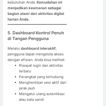
kebutuhan Anda.
Kemudahan ini
menjadikan keamanan sebagai
bagian alami dari aktivitas digital
harian Anda.
5. Dashboard Kontrol Penuh
di Tangan Pengguna
Melalui
dashboard interaktif
,
pengguna dapat mengelola akses
dengan efisien. Anda bisa melihat:
Riwayat login dan aktivitas
terbaru
Perangkat yang terhubung
Menghentikan sesi aktif dari
jarak jauh
Mengatur ulang autentikasi
atau kata sandi