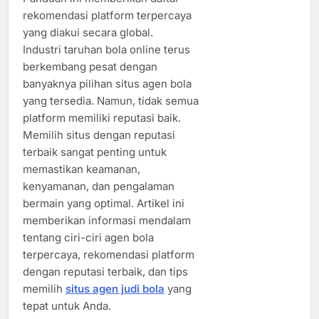
rekomendasi platform terpercaya
yang diakui secara global.
Industri taruhan bola online terus
berkembang pesat dengan
banyaknya pilihan situs agen bola
yang tersedia. Namun, tidak semua
platform memiliki reputasi baik.
Memilih situs dengan reputasi
terbaik sangat penting untuk
memastikan keamanan,
kenyamanan, dan pengalaman
bermain yang optimal. Artikel ini
memberikan informasi mendalam
tentang ciri-ciri agen bola
terpercaya, rekomendasi platform
dengan reputasi terbaik, dan tips
memilih
situs agen judi bola
yang
tepat untuk Anda.