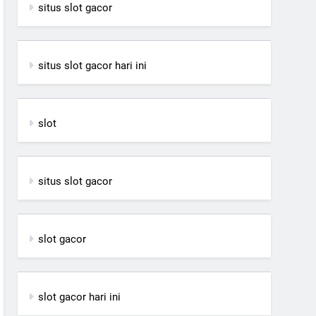
situs slot gacor
situs slot gacor hari ini
slot
situs slot gacor
slot gacor
slot gacor hari ini