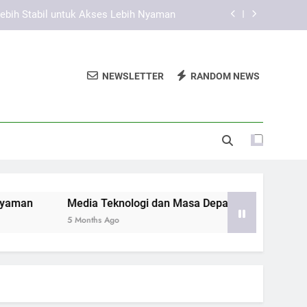
Lebih Stabil untuk Akses Lebih Nyaman
epan Komunikasi Digital di Era Global
engembangan Platform Digital Tiara4D
NEWSLETTER
RANDOM NEWS
if dan Cara Menghindari Halaman Palsu
ntuk Membuat Acara Anda Semakin Berkesan.
Lebih Stabil untuk Akses Lebih Nyaman
epan Komunikasi Digital di Era Global
engembangan Platform Digital Tiara4D
Media Teknologi dan Masa Depan Komunikasi Digital di Era Gl
5 Months Ago