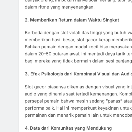
dalam ritme yang menyenangkan.
2.
Memberikan Return dalam Waktu Singkat
Berbeda dengan slot volatilitas tinggi yang butuh 
memberikan hasil besar, slot gacor kerap memberik
Bahkan pemain dengan modal kecil bisa merasakan h
dalam 20–50 putaran awal. Ini menjadi daya tarik te
bagi mereka yang tidak bermain dalam sesi panjang
3.
Efek Psikologis dari Kombinasi Visual dan Audi
Slot gacor biasanya dikemas dengan visual yang int
audio yang dinamis saat terjadi kemenangan. Komb
persepsi pemain bahwa mesin sedang “panas” ata
performa baik. Hal ini memperkuat keyakinan untuk
permainan dan menarik pemain lain untuk mencoba
4.
Data dari Komunitas yang Mendukung