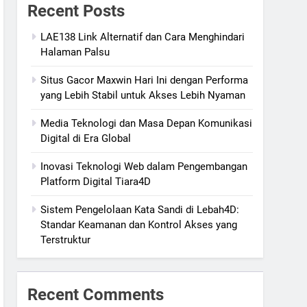
Recent Posts
LAE138 Link Alternatif dan Cara Menghindari
Halaman Palsu
Situs Gacor Maxwin Hari Ini dengan Performa
yang Lebih Stabil untuk Akses Lebih Nyaman
Media Teknologi dan Masa Depan Komunikasi
Digital di Era Global
Inovasi Teknologi Web dalam Pengembangan
Platform Digital Tiara4D
Sistem Pengelolaan Kata Sandi di Lebah4D:
Standar Keamanan dan Kontrol Akses yang
Terstruktur
Recent Comments