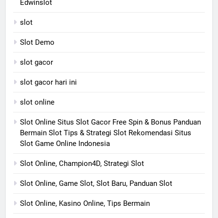
Edwinslot
slot
Slot Demo
slot gacor
slot gacor hari ini
slot online
Slot Online Situs Slot Gacor Free Spin & Bonus Panduan
Bermain Slot Tips & Strategi Slot Rekomendasi Situs
Slot Game Online Indonesia
Slot Online, Champion4D, Strategi Slot
Slot Online, Game Slot, Slot Baru, Panduan Slot
Slot Online, Kasino Online, Tips Bermain