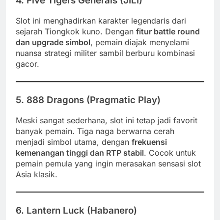
4. Five Tigers Generals (JILI)
Slot ini menghadirkan karakter legendaris dari
sejarah Tiongkok kuno. Dengan
fitur battle round
dan upgrade simbol
, pemain diajak menyelami
nuansa strategi militer sambil berburu kombinasi
gacor.
5. 888 Dragons (Pragmatic Play)
Meski sangat sederhana, slot ini tetap jadi favorit
banyak pemain. Tiga naga berwarna cerah
menjadi simbol utama, dengan
frekuensi
kemenangan tinggi dan RTP stabil
. Cocok untuk
pemain pemula yang ingin merasakan sensasi slot
Asia klasik.
6. Lantern Luck (Habanero)