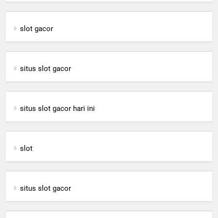
slot gacor
situs slot gacor
situs slot gacor hari ini
slot
situs slot gacor