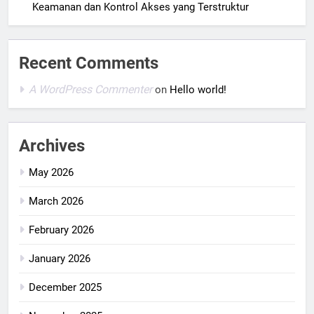
Keamanan dan Kontrol Akses yang Terstruktur
Recent Comments
A WordPress Commenter
on
Hello world!
Archives
May 2026
March 2026
February 2026
January 2026
December 2025