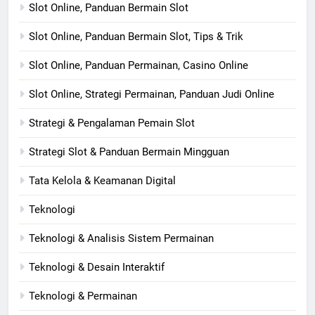
Slot Online, Panduan Bermain Slot
Slot Online, Panduan Bermain Slot, Tips & Trik
Slot Online, Panduan Permainan, Casino Online
Slot Online, Strategi Permainan, Panduan Judi Online
Strategi & Pengalaman Pemain Slot
Strategi Slot & Panduan Bermain Mingguan
Tata Kelola & Keamanan Digital
Teknologi
Teknologi & Analisis Sistem Permainan
Teknologi & Desain Interaktif
Teknologi & Permainan