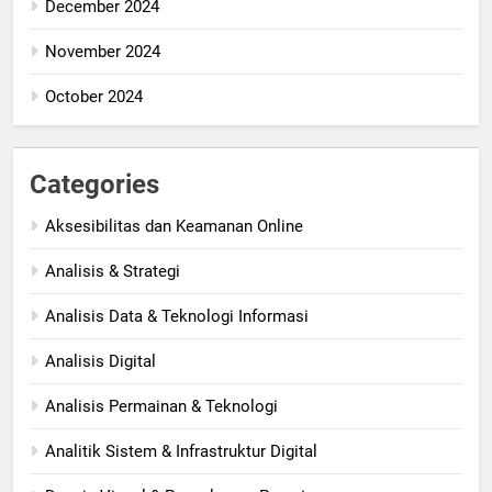
December 2024
November 2024
October 2024
Categories
Aksesibilitas dan Keamanan Online
Analisis & Strategi
Analisis Data & Teknologi Informasi
Analisis Digital
Analisis Permainan & Teknologi
Analitik Sistem & Infrastruktur Digital