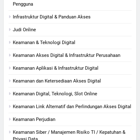
Pengguna
Infrastruktur Digital & Panduan Akses
Judi Online
Keamanan & Teknologi Digital
Keamanan Akses Digital & Infrastruktur Perusahaan
Keamanan Aplikasi & Infrastruktur Digital
Keamanan dan Ketersediaan Akses Digital
Keamanan Digital, Teknologi, Slot Online
Keamanan Link Alternatif dan Perlindungan Akses Digital
Keamanan Perjudian
Keamanan Siber / Manajemen Risiko TI / Kepatuhan &
Privasi Data