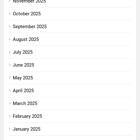
November 2025
October 2025
September 2025
August 2025
July 2025
June 2025
May 2025
April 2025
March 2025
February 2025
January 2025