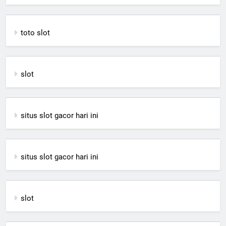
toto slot
slot
situs slot gacor hari ini
situs slot gacor hari ini
slot