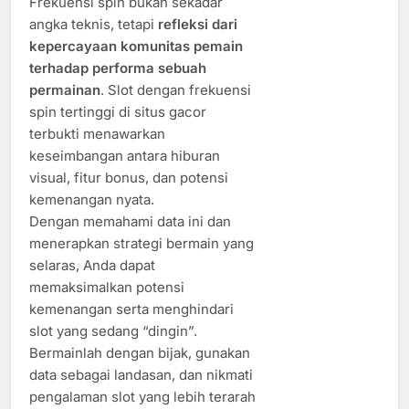
Frekuensi spin bukan sekadar
angka teknis, tetapi
refleksi dari
kepercayaan komunitas pemain
terhadap performa sebuah
permainan
. Slot dengan frekuensi
spin tertinggi di situs gacor
terbukti menawarkan
keseimbangan antara hiburan
visual, fitur bonus, dan potensi
kemenangan nyata.
Dengan memahami data ini dan
menerapkan strategi bermain yang
selaras, Anda dapat
memaksimalkan potensi
kemenangan serta menghindari
slot yang sedang “dingin”.
Bermainlah dengan bijak, gunakan
data sebagai landasan, dan nikmati
pengalaman slot yang lebih terarah