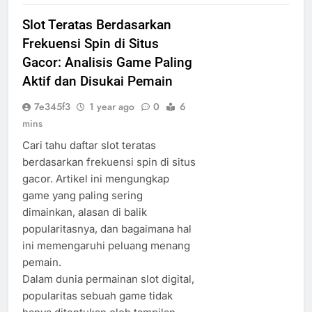
Slot Teratas Berdasarkan
Frekuensi Spin di Situs
Gacor: Analisis Game Paling
Aktif dan Disukai Pemain
7e345f3
1 year ago
0
6
mins
Cari tahu daftar slot teratas
berdasarkan frekuensi spin di situs
gacor. Artikel ini mengungkap
game yang paling sering
dimainkan, alasan di balik
popularitasnya, dan bagaimana hal
ini memengaruhi peluang menang
pemain.
Dalam dunia permainan slot digital,
popularitas sebuah game tidak