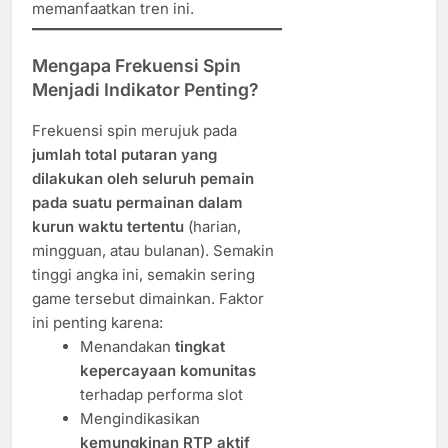
memanfaatkan tren ini.
Mengapa Frekuensi Spin
Menjadi Indikator Penting?
Frekuensi spin merujuk pada
jumlah total putaran yang
dilakukan oleh seluruh pemain
pada suatu permainan dalam
kurun waktu tertentu
(harian,
mingguan, atau bulanan). Semakin
tinggi angka ini, semakin sering
game tersebut dimainkan. Faktor
ini penting karena:
Menandakan
tingkat
kepercayaan komunitas
terhadap performa slot
Mengindikasikan
kemungkinan RTP aktif