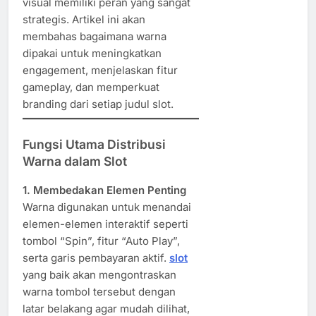
visual memiliki peran yang sangat
strategis. Artikel ini akan
membahas bagaimana warna
dipakai untuk meningkatkan
engagement, menjelaskan fitur
gameplay, dan memperkuat
branding dari setiap judul slot.
Fungsi Utama Distribusi
Warna dalam Slot
1. Membedakan Elemen Penting
Warna digunakan untuk menandai
elemen-elemen interaktif seperti
tombol “Spin”, fitur “Auto Play”,
serta garis pembayaran aktif.
slot
yang baik akan mengontraskan
warna tombol tersebut dengan
latar belakang agar mudah dilihat,