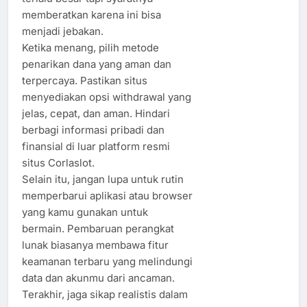
memberatkan karena ini bisa
menjadi jebakan.
Ketika menang, pilih metode
penarikan dana yang aman dan
terpercaya. Pastikan situs
menyediakan opsi withdrawal yang
jelas, cepat, dan aman. Hindari
berbagi informasi pribadi dan
finansial di luar platform resmi
situs Corlaslot.
Selain itu, jangan lupa untuk rutin
memperbarui aplikasi atau browser
yang kamu gunakan untuk
bermain. Pembaruan perangkat
lunak biasanya membawa fitur
keamanan terbaru yang melindungi
data dan akunmu dari ancaman.
Terakhir, jaga sikap realistis dalam