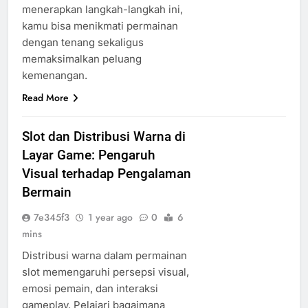
menerapkan langkah-langkah ini,
kamu bisa menikmati permainan
dengan tenang sekaligus
memaksimalkan peluang
kemenangan.
Read More
Slot dan Distribusi Warna di
Layar Game: Pengaruh
Visual terhadap Pengalaman
Bermain
7e345f3
1 year ago
0
6
mins
Distribusi warna dalam permainan
slot memengaruhi persepsi visual,
emosi pemain, dan interaksi
gameplay. Pelajari bagaimana