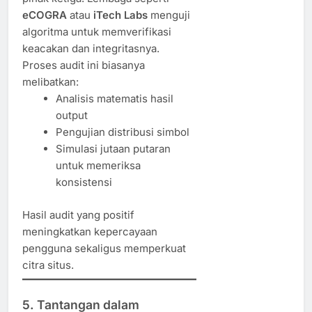
eCOGRA
atau
iTech Labs
menguji
algoritma untuk memverifikasi
keacakan dan integritasnya.
Proses audit ini biasanya
melibatkan:
Analisis matematis hasil
output
Pengujian distribusi simbol
Simulasi jutaan putaran
untuk memeriksa
konsistensi
Hasil audit yang positif
meningkatkan kepercayaan
pengguna sekaligus memperkuat
citra situs.
5. Tantangan dalam