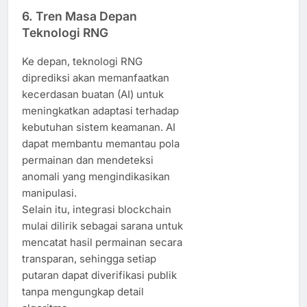
6. Tren Masa Depan
Teknologi RNG
Ke depan, teknologi RNG
diprediksi akan memanfaatkan
kecerdasan buatan (AI) untuk
meningkatkan adaptasi terhadap
kebutuhan sistem keamanan. AI
dapat membantu memantau pola
permainan dan mendeteksi
anomali yang mengindikasikan
manipulasi.
Selain itu, integrasi blockchain
mulai dilirik sebagai sarana untuk
mencatat hasil permainan secara
transparan, sehingga setiap
putaran dapat diverifikasi publik
tanpa mengungkap detail