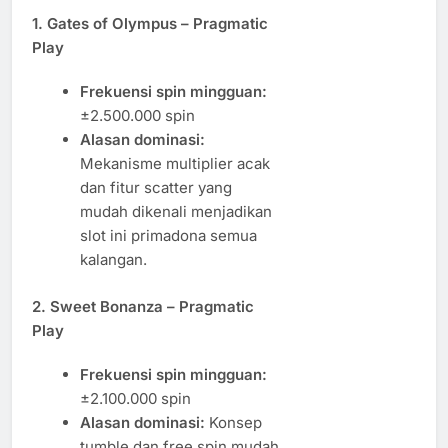
1.
Gates of Olympus – Pragmatic
Play
Frekuensi spin mingguan:
±2.500.000 spin
Alasan dominasi:
Mekanisme multiplier acak
dan fitur scatter yang
mudah dikenali menjadikan
slot ini primadona semua
kalangan.
2.
Sweet Bonanza – Pragmatic
Play
Frekuensi spin mingguan:
±2.100.000 spin
Alasan dominasi:
Konsep
tumble dan free spin mudah