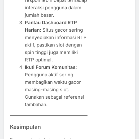
respon lebih cepat terhadap
interaksi pengguna dalam
jumlah besar.
Pantau Dashboard RTP
Harian:
Situs gacor sering
menyediakan informasi RTP
aktif, pastikan slot dengan
spin tinggi juga memiliki
RTP optimal.
Ikuti Forum Komunitas:
Pengguna aktif sering
membagikan waktu gacor
masing-masing slot.
Gunakan sebagai referensi
tambahan.
Kesimpulan