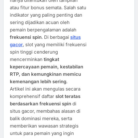
hanya ditentukan oleh tampilan
atau fitur bonus semata. Salah satu
indikator yang paling penting dan
sering dijadikan acuan oleh
pemain berpengalaman adalah
frekuensi spin
. Di berbagai
situs
gacor
, slot yang memiliki frekuensi
spin tinggi cenderung
mencerminkan
tingkat
kepercayaan pemain, kestabilan
RTP, dan kemungkinan memicu
kemenangan lebih sering
.
Artikel ini akan mengulas secara
komprehensif daftar
slot teratas
berdasarkan frekuensi spin
di
situs gacor, membahas alasan di
balik dominasi mereka, serta
memberikan wawasan strategis
untuk para pemain yang ingin