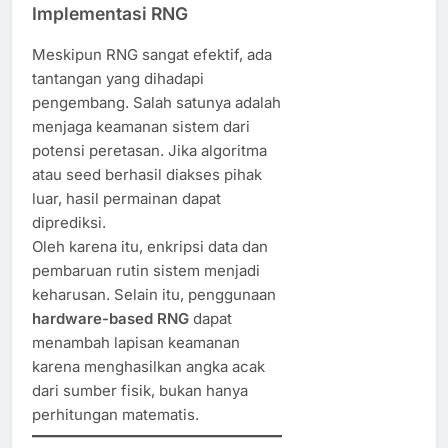
Implementasi RNG
Meskipun RNG sangat efektif, ada
tantangan yang dihadapi
pengembang. Salah satunya adalah
menjaga keamanan sistem dari
potensi peretasan. Jika algoritma
atau seed berhasil diakses pihak
luar, hasil permainan dapat
diprediksi.
Oleh karena itu, enkripsi data dan
pembaruan rutin sistem menjadi
keharusan. Selain itu, penggunaan
hardware-based RNG
dapat
menambah lapisan keamanan
karena menghasilkan angka acak
dari sumber fisik, bukan hanya
perhitungan matematis.