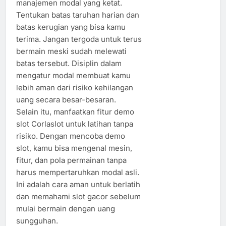
manajemen modal yang ketat.
Tentukan batas taruhan harian dan
batas kerugian yang bisa kamu
terima. Jangan tergoda untuk terus
bermain meski sudah melewati
batas tersebut. Disiplin dalam
mengatur modal membuat kamu
lebih aman dari risiko kehilangan
uang secara besar-besaran.
Selain itu, manfaatkan fitur demo
slot Corlaslot untuk latihan tanpa
risiko. Dengan mencoba demo
slot, kamu bisa mengenal mesin,
fitur, dan pola permainan tanpa
harus mempertaruhkan modal asli.
Ini adalah cara aman untuk berlatih
dan memahami slot gacor sebelum
mulai bermain dengan uang
sungguhan.