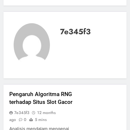
7e345f3
Pengaruh Algoritma RNG
terhadap Situs Slot Gacor
7e345f3
12 months
ago
0
5 mins
Analisis mendalam mengenai