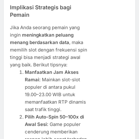
Implikasi Strategis bagi
Pemain
Jika Anda seorang pemain yang
ingin
meningkatkan peluang
menang berdasarkan data
, maka
memilih slot dengan frekuensi spin
tinggi bisa menjadi strategi awal
yang baik. Berikut tipsnya:
Manfaatkan Jam Akses
Ramai:
Mainkan slot-slot
populer di antara pukul
19.00–23.00 WIB untuk
memanfaatkan RTP dinamis
saat trafik tinggi.
Pilih Auto-Spin 50–100x di
Awal Sesi:
Game populer
cenderung memberikan