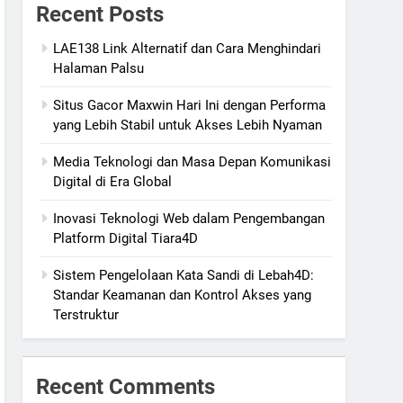
Recent Posts
LAE138 Link Alternatif dan Cara Menghindari
Halaman Palsu
Situs Gacor Maxwin Hari Ini dengan Performa
yang Lebih Stabil untuk Akses Lebih Nyaman
Media Teknologi dan Masa Depan Komunikasi
Digital di Era Global
Inovasi Teknologi Web dalam Pengembangan
Platform Digital Tiara4D
Sistem Pengelolaan Kata Sandi di Lebah4D:
Standar Keamanan dan Kontrol Akses yang
Terstruktur
Recent Comments