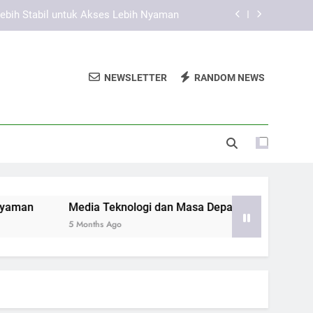
Lebih Stabil untuk Akses Lebih Nyaman
epan Komunikasi Digital di Era Global
engembangan Platform Digital Tiara4D
NEWSLETTER
RANDOM NEWS
if dan Cara Menghindari Halaman Palsu
ntuk Membuat Acara Anda Semakin Berkesan.
Lebih Stabil untuk Akses Lebih Nyaman
epan Komunikasi Digital di Era Global
engembangan Platform Digital Tiara4D
Media Teknologi dan Masa Depan Komunikasi Digital di Era G
5 Months Ago