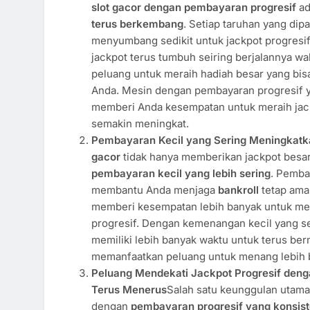
slot gacor dengan pembayaran progresif
ad
terus berkembang
. Setiap taruhan yang dip
menyumbang sedikit untuk jackpot progresif
jackpot terus tumbuh seiring berjalannya w
peluang untuk meraih hadiah besar yang bi
Anda. Mesin dengan pembayaran progresif 
memberi Anda kesempatan untuk meraih jac
semakin meningkat.
Pembayaran Kecil yang Sering Meningkatk
gacor
tidak hanya memberikan jackpot besar
pembayaran kecil yang lebih sering
. Pemba
membantu Anda menjaga
bankroll
tetap aman
memberi kesempatan lebih banyak untuk me
progresif. Dengan kemenangan kecil yang se
memiliki lebih banyak waktu untuk terus ber
memanfaatkan peluang untuk menang lebih 
Peluang Mendekati Jackpot Progresif den
Terus Menerus
Salah satu keunggulan utama 
dengan
pembayaran progresif yang konsis