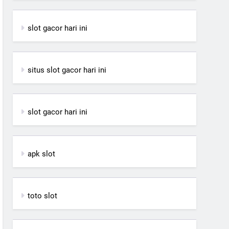
slot gacor hari ini
situs slot gacor hari ini
slot gacor hari ini
apk slot
toto slot