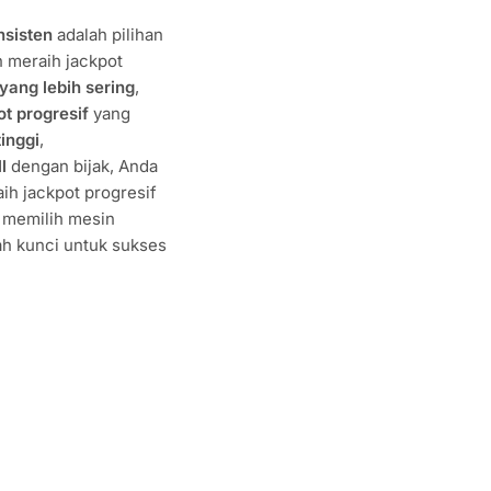
nsisten
adalah pilihan
 meraih jackpot
ang lebih sering
,
ot progresif
yang
inggi
,
l
dengan bijak, Anda
h jackpot progresif
 memilih mesin
ah kunci untuk sukses