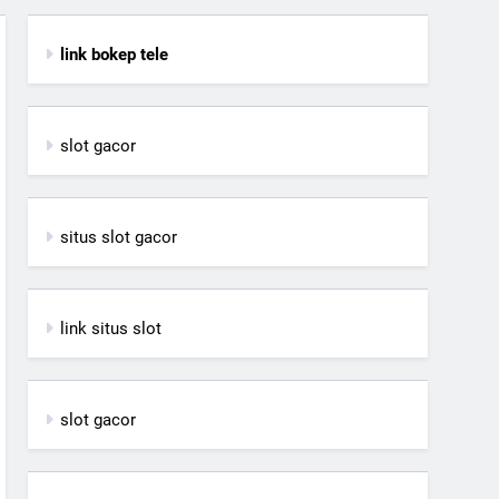
link bokep tele
slot gacor
situs slot gacor
link situs slot
slot gacor