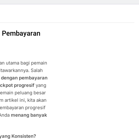
n Pembayaran
ihan utama bagi pemain
itawarkannya. Salah
r dengan pembayaran
ackpot progresif
yang
pemain peluang besar
artikel ini, kita akan
embayaran progresif
 Anda
menang banyak
yang Konsisten?