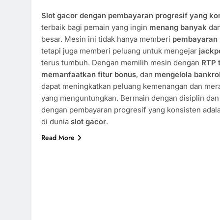
Slot gacor dengan pembayaran progresif yang ko
terbaik bagi pemain yang ingin
menang banyak
dan
besar. Mesin ini tidak hanya memberi
pembayaran y
tetapi juga memberi peluang untuk mengejar
jackp
terus tumbuh. Dengan memilih mesin dengan
RTP t
memanfaatkan fitur bonus
, dan
mengelola bankrol
dapat meningkatkan peluang kemenangan dan merai
yang menguntungkan. Bermain dengan disiplin dan
dengan pembayaran progresif yang konsisten adal
di dunia
slot gacor
.
Read More