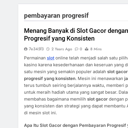
pembayaran progresif
Menang Banyak di Slot Gacor denga
Progresif yang Konsisten
7e345f3
2 Years Ago
0
8 Mins
Permainan
slot
online telah menjadi salah satu pil
kasino karena kesederhanaan dan keseruan yang d
satu mesin yang semakin populer adalah
slot gaco
progresif yang konsisten
. Mesin ini menawarkan
j
terus tumbuh seiring berjalannya waktu, memberi 
untuk meraih hadiah utama yang sangat besar. Dalam 
membahas bagaimana memilih
slot gacor
dengan p
yang konsisten dan strategi yang dapat membantu
di mesin slot ini.
Apa Itu Slot Gacor dengan Pembayaran Progresif 