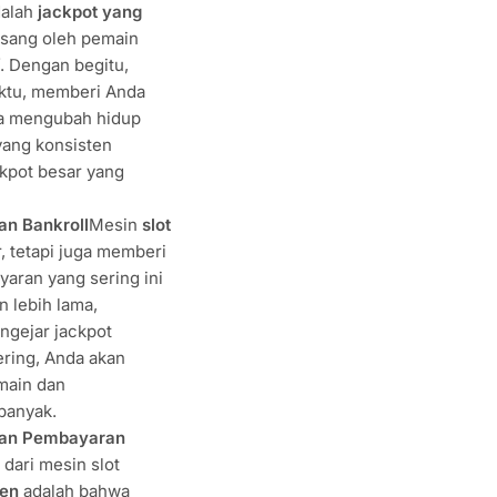
alah
jackpot yang
asang oleh pemain
. Dengan begitu,
aktu, memberi Anda
sa mengubah hidup
yang konsisten
kpot besar yang
an Bankroll
Mesin
slot
, tetapi juga memberi
yaran yang sering ini
 lebih lama,
ngejar jackpot
ring, Anda akan
main dan
banyak.
gan Pembayaran
dari mesin slot
ten
adalah bahwa