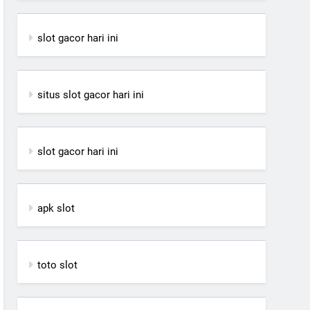
slot gacor hari ini
situs slot gacor hari ini
slot gacor hari ini
apk slot
toto slot