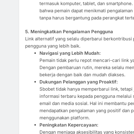
termasuk komputer, tablet, dan smartphone.
bahwa pemain dapat menikmati pengalaman
tanpa harus bergantung pada perangkat tert
5. Meningkatkan Pengalaman Pengguna
Link alternatif yang selalu diperbarui berkontribus
pengguna yang lebih baik.
Navigasi yang Lebih Mudah:
Pemain tidak perlu repot mencari-cari link y
Dengan pembaruan rutin, mereka selalu memi
bekerja dengan baik dan mudah diakses.
Dukungan Pelanggan yang Proaktif:
Sbobet tidak hanya memperbarui link, tetap
informasi terbaru kepada pengguna melalui s
email dan media sosial. Hal ini membantu pe
mendapatkan pengalaman yang positif dan pe
menggunakan platform.
Peningkatan Kepercayaan:
Dengan menjaga aksesibilitas yang konsiste