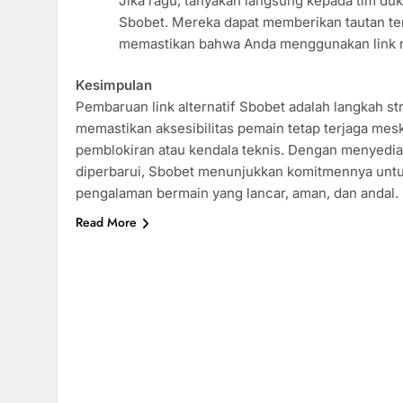
Jika ragu, tanyakan langsung kepada tim d
Sbobet. Mereka dapat memberikan tautan te
memastikan bahwa Anda menggunakan link 
Kesimpulan
Pembaruan link alternatif Sbobet adalah langkah st
memastikan aksesibilitas pemain tetap terjaga mes
pemblokiran atau kendala teknis. Dengan menyediak
diperbarui, Sbobet menunjukkan komitmennya unt
pengalaman bermain yang lancar, aman, dan andal.
Read More