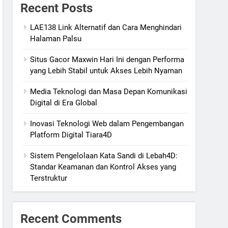
Recent Posts
LAE138 Link Alternatif dan Cara Menghindari
Halaman Palsu
Situs Gacor Maxwin Hari Ini dengan Performa
yang Lebih Stabil untuk Akses Lebih Nyaman
Media Teknologi dan Masa Depan Komunikasi
Digital di Era Global
Inovasi Teknologi Web dalam Pengembangan
Platform Digital Tiara4D
Sistem Pengelolaan Kata Sandi di Lebah4D:
Standar Keamanan dan Kontrol Akses yang
Terstruktur
Recent Comments