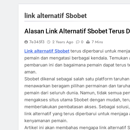
link alternatif Sbobet
Alasan Link Alternatif Sbobet Terus D
7e345f3
2 Years Ago
0
7 Mins
Link alternatif Sbobet
terus diperbarui untuk menjag
pemain dan mengatasi berbagai kendala. Temukan 
pembaruan ini dan bagaimana pemain dapat terus 
aman.
Sbobet dikenal sebagai salah satu platform taruhan 
menawarkan beragam pilihan permainan dan taruha
pemain dari seluruh dunia. Namun, tidak semua pe
mengakses situs utama Sbobet dengan mudah, teru
memberlakukan pembatasan akses. Sebagai solusi
link alternatif yang terus diperbarui untuk menjaga 
kenyamanan pemain.
Artikel ini akan membahas mengapa link alternatif 