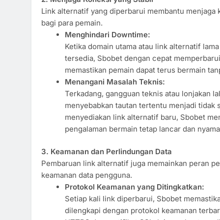
Link alternatif yang diperbarui membantu menjaga k
bagi para pemain.
Menghindari Downtime:
Ketika domain utama atau link alternatif lama
tersedia, Sbobet dengan cepat memperbarui
memastikan pemain dapat terus bermain tanp
Menangani Masalah Teknis:
Terkadang, gangguan teknis atau lonjakan lal
menyebabkan tautan tertentu menjadi tidak s
menyediakan link alternatif baru, Sbobet m
pengalaman bermain tetap lancar dan nyama
3. Keamanan dan Perlindungan Data
Pembaruan link alternatif juga memainkan peran p
keamanan data pengguna.
Protokol Keamanan yang Ditingkatkan:
Setiap kali link diperbarui, Sbobet memasti
dilengkapi dengan protokol keamanan terbar