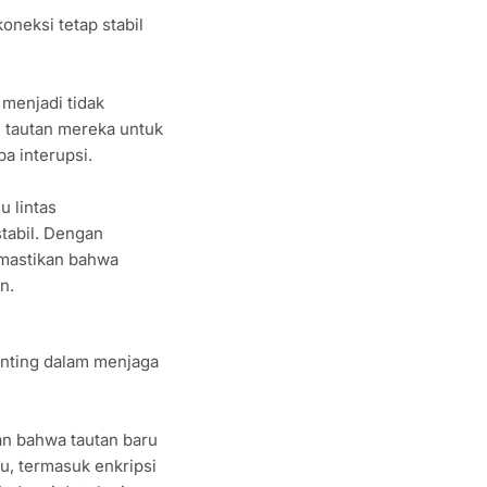
oneksi tetap stabil
 menjadi tidak
 tautan mereka untuk
a interupsi.
u lintas
tabil. Dengan
emastikan bahwa
n.
enting dalam menjaga
kan bahwa tautan baru
u, termasuk enkripsi