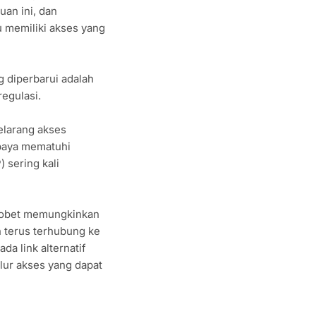
uan ini, dan
 memiliki akses yang
g diperbarui adalah
egulasi.
elarang akses
upaya mematuhi
) sering kali
Sbobet memungkinkan
 terus terhubung ke
a link alternatif
lur akses yang dapat