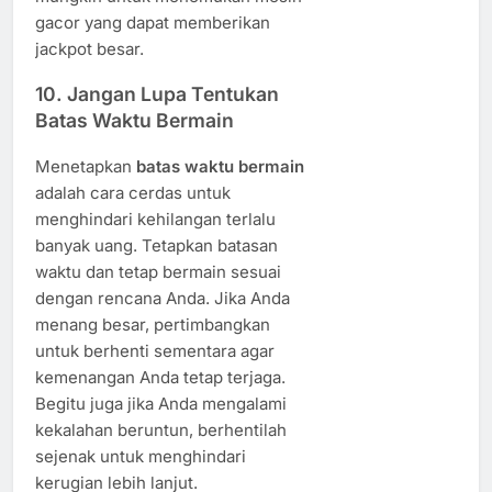
gacor yang dapat memberikan
jackpot besar.
10.
Jangan Lupa Tentukan
Batas Waktu Bermain
Menetapkan
batas waktu bermain
adalah cara cerdas untuk
menghindari kehilangan terlalu
banyak uang. Tetapkan batasan
waktu dan tetap bermain sesuai
dengan rencana Anda. Jika Anda
menang besar, pertimbangkan
untuk berhenti sementara agar
kemenangan Anda tetap terjaga.
Begitu juga jika Anda mengalami
kekalahan beruntun, berhentilah
sejenak untuk menghindari
kerugian lebih lanjut.