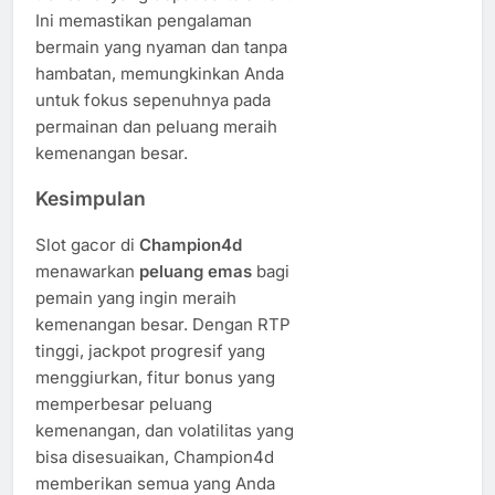
Ini memastikan pengalaman
bermain yang nyaman dan tanpa
hambatan, memungkinkan Anda
untuk fokus sepenuhnya pada
permainan dan peluang meraih
kemenangan besar.
Kesimpulan
Slot gacor di
Champion4d
menawarkan
peluang emas
bagi
pemain yang ingin meraih
kemenangan besar. Dengan RTP
tinggi, jackpot progresif yang
menggiurkan, fitur bonus yang
memperbesar peluang
kemenangan, dan volatilitas yang
bisa disesuaikan, Champion4d
memberikan semua yang Anda