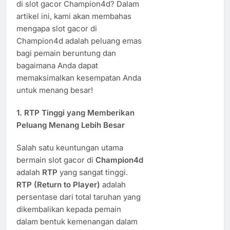
di slot gacor Champion4d? Dalam
artikel ini, kami akan membahas
mengapa slot gacor di
Champion4d adalah peluang emas
bagi pemain beruntung dan
bagaimana Anda dapat
memaksimalkan kesempatan Anda
untuk menang besar!
1.
RTP Tinggi yang Memberikan
Peluang Menang Lebih Besar
Salah satu keuntungan utama
bermain slot gacor di
Champion4d
adalah
RTP
yang sangat tinggi.
RTP (Return to Player)
adalah
persentase dari total taruhan yang
dikembalikan kepada pemain
dalam bentuk kemenangan dalam