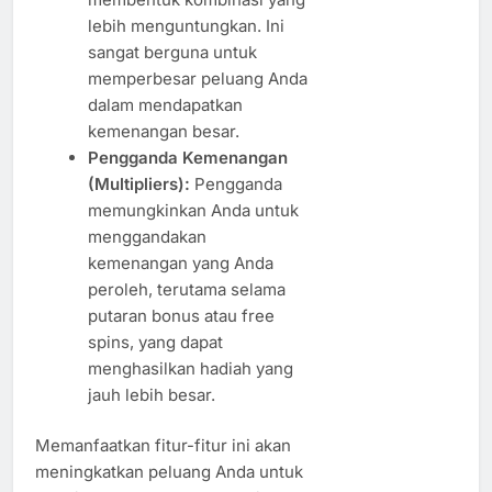
lebih menguntungkan. Ini
sangat berguna untuk
memperbesar peluang Anda
dalam mendapatkan
kemenangan besar.
Pengganda Kemenangan
(Multipliers):
Pengganda
memungkinkan Anda untuk
menggandakan
kemenangan yang Anda
peroleh, terutama selama
putaran bonus atau free
spins, yang dapat
menghasilkan hadiah yang
jauh lebih besar.
Memanfaatkan fitur-fitur ini akan
meningkatkan peluang Anda untuk