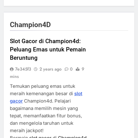
Champion4D
Slot Gacor di Champion4d:
Peluang Emas untuk Pemain
Beruntung
7e345f3
2 years ago
0
9
mins
Temukan peluang emas untuk
meraih kemenangan besar di
slot
gacor
Champion4d. Pelajari
bagaimana memilih mesin yang
tepat, memanfaatkan fitur bonus,
dan mengelola taruhan untuk
meraih jackpot!
Bermain
slot gacor
di
Champion4d