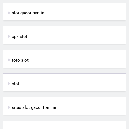
slot gacor hari ini
apk slot
toto slot
slot
situs slot gacor hari ini