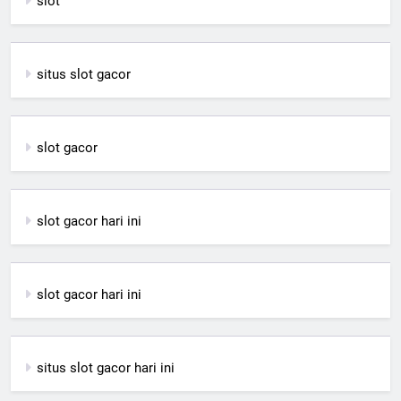
slot
situs slot gacor
slot gacor
slot gacor hari ini
slot gacor hari ini
situs slot gacor hari ini