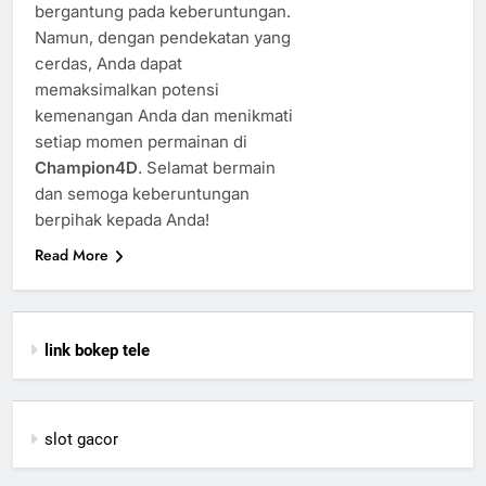
bergantung pada keberuntungan.
Namun, dengan pendekatan yang
cerdas, Anda dapat
memaksimalkan potensi
kemenangan Anda dan menikmati
setiap momen permainan di
Champion4D
. Selamat bermain
dan semoga keberuntungan
berpihak kepada Anda!
Read More
link bokep tele
slot gacor