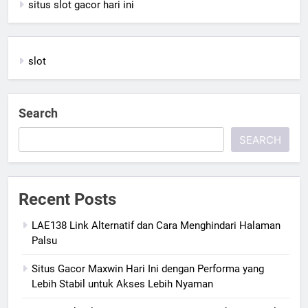
situs slot gacor hari ini
slot
Search
SEARCH
Recent Posts
LAE138 Link Alternatif dan Cara Menghindari Halaman
Palsu
Situs Gacor Maxwin Hari Ini dengan Performa yang
Lebih Stabil untuk Akses Lebih Nyaman