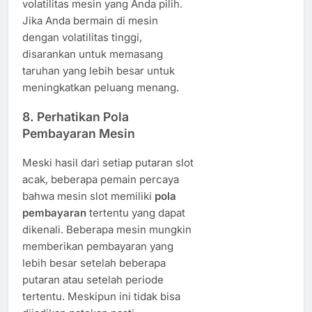
volatilitas mesin yang Anda pilih.
Jika Anda bermain di mesin
dengan volatilitas tinggi,
disarankan untuk memasang
taruhan yang lebih besar untuk
meningkatkan peluang menang.
8.
Perhatikan Pola
Pembayaran Mesin
Meski hasil dari setiap putaran slot
acak, beberapa pemain percaya
bahwa mesin slot memiliki
pola
pembayaran
tertentu yang dapat
dikenali. Beberapa mesin mungkin
memberikan pembayaran yang
lebih besar setelah beberapa
putaran atau setelah periode
tertentu. Meskipun ini tidak bisa