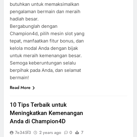
butuhkan untuk memaksimalkan
pengalaman bermain dan meraih
hadiah besar.
Bergabunglah dengan
Champion4d, pilih mesin slot yang
tepat, manfaatkan fitur bonus, dan
kelola modal Anda dengan bijak
untuk meraih kemenangan besar.
Semoga keberuntungan selalu
berpihak pada Anda, dan selamat
bermain!
Read More
10 Tips Terbaik untuk
Meningkatkan Kemenangan
Anda di Champion4D
7e345f3
2 years ago
0
7