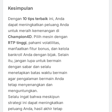
Kesimpulan
Dengan
10 tips terbaik
ini, Anda
dapat meningkatkan peluang Anda
untuk meraih kemenangan di
Champion4D
. Pilih mesin dengan
RTP tinggi
, pahami volatilitas,
manfaatkan fitur bonus, dan kelola
bankroll Anda dengan bijak. Selain
itu, jangan lupa untuk bermain
dengan sabar dan selalu
menetapkan batas waktu bermain
agar pengalaman bermain Anda
tetap menyenangkan dan
menguntungkan.
Selalu ingat bahwa meskipun
strategi ini dapat meningkatkan
peluang Anda, hasil akhir tetap