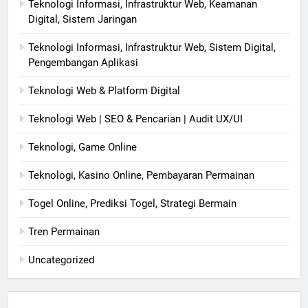
Teknologi Informasi, Infrastruktur Web, Keamanan
Digital, Sistem Jaringan
Teknologi Informasi, Infrastruktur Web, Sistem Digital,
Pengembangan Aplikasi
Teknologi Web & Platform Digital
Teknologi Web | SEO & Pencarian | Audit UX/UI
Teknologi, Game Online
Teknologi, Kasino Online, Pembayaran Permainan
Togel Online, Prediksi Togel, Strategi Bermain
Tren Permainan
Uncategorized