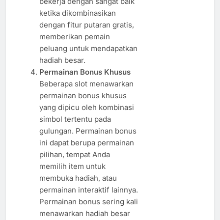
bekerja dengan sangat baik
ketika dikombinasikan
dengan fitur putaran gratis,
memberikan pemain
peluang untuk mendapatkan
hadiah besar.
Permainan Bonus Khusus
Beberapa slot menawarkan
permainan bonus khusus
yang dipicu oleh kombinasi
simbol tertentu pada
gulungan. Permainan bonus
ini dapat berupa permainan
pilihan, tempat Anda
memilih item untuk
membuka hadiah, atau
permainan interaktif lainnya.
Permainan bonus sering kali
menawarkan hadiah besar