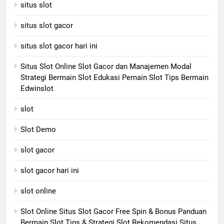
situs slot
situs slot gacor
situs slot gacor hari ini
Situs Slot Online Slot Gacor dan Manajemen Modal
Strategi Bermain Slot Edukasi Pemain Slot Tips Bermain
Edwinslot
slot
Slot Demo
slot gacor
slot gacor hari ini
slot online
Slot Online Situs Slot Gacor Free Spin & Bonus Panduan
Bermain Slot Tips & Strategi Slot Rekomendasi Situs