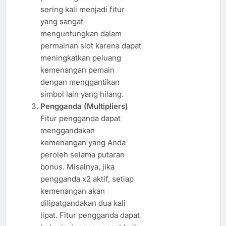
sering kali menjadi fitur
yang sangat
menguntungkan dalam
permainan slot karena dapat
meningkatkan peluang
kemenangan pemain
dengan menggantikan
simbol lain yang hilang.
Pengganda (Multipliers)
Fitur pengganda dapat
menggandakan
kemenangan yang Anda
peroleh selama putaran
bonus. Misalnya, jika
pengganda x2 aktif, setiap
kemenangan akan
dilipatgandakan dua kali
lipat. Fitur pengganda dapat