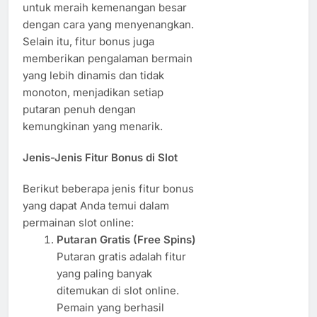
untuk meraih kemenangan besar
dengan cara yang menyenangkan.
Selain itu, fitur bonus juga
memberikan pengalaman bermain
yang lebih dinamis dan tidak
monoton, menjadikan setiap
putaran penuh dengan
kemungkinan yang menarik.
Jenis-Jenis Fitur Bonus di Slot
Berikut beberapa jenis fitur bonus
yang dapat Anda temui dalam
permainan slot online:
Putaran Gratis (Free Spins)
Putaran gratis adalah fitur
yang paling banyak
ditemukan di slot online.
Pemain yang berhasil