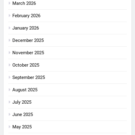
March 2026
February 2026
January 2026
December 2025
November 2025
October 2025
September 2025
August 2025
July 2025
June 2025
May 2025