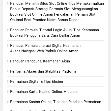
Panduan Memilih Situs Slot Online Tips Memaksimalkan
Bonus Deposit Strategi Bermain Slot Menguntungkan
Edukasi Slot Online Aman Pengalaman Pemain Slot
Optimal Best Practice Klaim Bonus Deposit
Panduan Pemula, Tutorial Login Akun, Tips Keamanan,
Edukasi Pengguna Baru, Cara Daftar Aman
Panduan Pemula,Literasi Digital,Keamanan
Akses,Navigasi Web,Praktik Online Aman
Panduan Pengguna, Keamanan Akun
Performa Akses dan Stabilitas Platform
Permainan Digital & Tips Efisien
Permainan Kartu, Kasino Online, Hiburan
Permainan Kasino Online, Tips dan Panduan Permainan