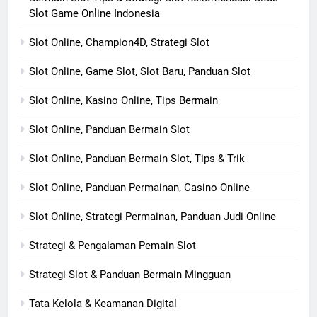
Slot Game Online Indonesia
Slot Online, Champion4D, Strategi Slot
Slot Online, Game Slot, Slot Baru, Panduan Slot
Slot Online, Kasino Online, Tips Bermain
Slot Online, Panduan Bermain Slot
Slot Online, Panduan Bermain Slot, Tips & Trik
Slot Online, Panduan Permainan, Casino Online
Slot Online, Strategi Permainan, Panduan Judi Online
Strategi & Pengalaman Pemain Slot
Strategi Slot & Panduan Bermain Mingguan
Tata Kelola & Keamanan Digital