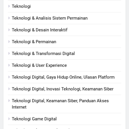
Teknologi
Teknologi & Analisis Sistem Permainan
Teknologi & Desain Interaktif
Teknologi & Permainan
Teknologi & Transformasi Digital
Teknologi & User Experience
Teknologi Digital, Gaya Hidup Online, Ulasan Platform
Teknologi Digital, Inovasi Teknologi, Keamanan Siber
Teknologi Digital, Keamanan Siber, Panduan Akses
Internet
Teknologi Game Digital