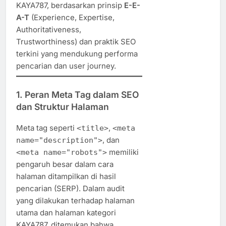
KAYA787, berdasarkan prinsip
E-E-
A-T
(Experience, Expertise,
Authoritativeness,
Trustworthiness) dan praktik SEO
terkini yang mendukung performa
pencarian dan user journey.
1.
Peran Meta Tag dalam SEO
dan Struktur Halaman
Meta tag seperti
,
<title>
<meta
, dan
name="description">
memiliki
<meta name="robots">
pengaruh besar dalam cara
halaman ditampilkan di hasil
pencarian (SERP). Dalam audit
yang dilakukan terhadap halaman
utama dan halaman kategori
KAYA787, ditemukan bahwa