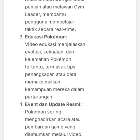
pemain atau melawan Gym
Leader, membantu
pengguna mempelajari
taktik secara real-time.
Edukasi Pokémon:
Video edukasi menjelaskan
evolusi, kekuatan, dan
kelemahan Pokémon
tertentu, termasuk tips
penangkapan atau cara
memaksimalkan
kemampuan mereka dalam
pertarungan.
Event dan Update Resmi:
Pokémon sering
menghadirkan acara atau
pembaruan game yang
diumumkan melalui video.