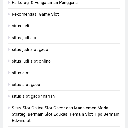
Psikologi & Pengalaman Pengguna
Rekomendasi Game Slot
situs judi
situs judi slot
situs judi slot gacor
situs judi slot online
situs slot
situs slot gacor
situs slot gacor hari ini
Situs Slot Online Slot Gacor dan Manajemen Modal
Strategi Bermain Slot Edukasi Pemain Slot Tips Bermain
Edwinslot