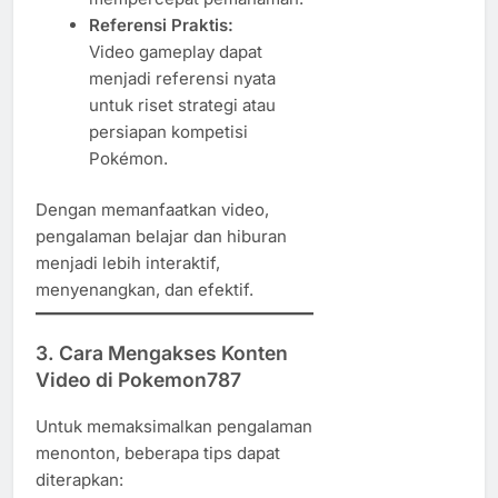
Referensi Praktis:
Video gameplay dapat
menjadi referensi nyata
untuk riset strategi atau
persiapan kompetisi
Pokémon.
Dengan memanfaatkan video,
pengalaman belajar dan hiburan
menjadi lebih interaktif,
menyenangkan, dan efektif.
3. Cara Mengakses Konten
Video di Pokemon787
Untuk memaksimalkan pengalaman
menonton, beberapa tips dapat
diterapkan: