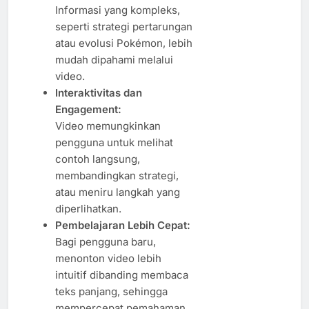
Informasi yang kompleks,
seperti strategi pertarungan
atau evolusi Pokémon, lebih
mudah dipahami melalui
video.
Interaktivitas dan
Engagement:
Video memungkinkan
pengguna untuk melihat
contoh langsung,
membandingkan strategi,
atau meniru langkah yang
diperlihatkan.
Pembelajaran Lebih Cepat:
Bagi pengguna baru,
menonton video lebih
intuitif dibanding membaca
teks panjang, sehingga
mempercepat pemahaman.