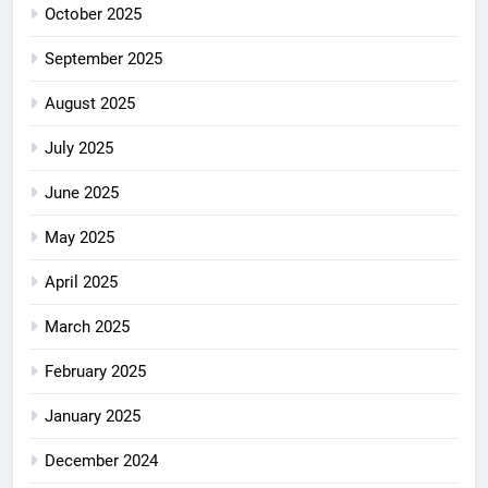
October 2025
September 2025
August 2025
July 2025
June 2025
May 2025
April 2025
March 2025
February 2025
January 2025
December 2024