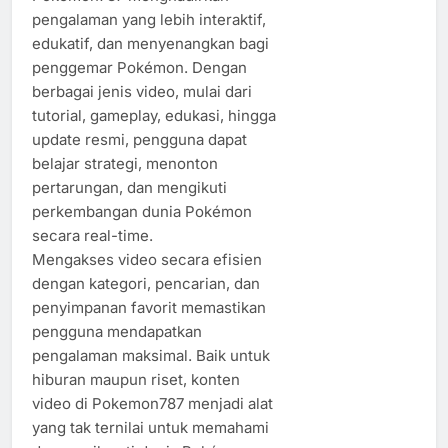
pengalaman yang lebih interaktif,
edukatif, dan menyenangkan bagi
penggemar Pokémon. Dengan
berbagai jenis video, mulai dari
tutorial, gameplay, edukasi, hingga
update resmi, pengguna dapat
belajar strategi, menonton
pertarungan, dan mengikuti
perkembangan dunia Pokémon
secara real-time.
Mengakses video secara efisien
dengan kategori, pencarian, dan
penyimpanan favorit memastikan
pengguna mendapatkan
pengalaman maksimal. Baik untuk
hiburan maupun riset, konten
video di Pokemon787 menjadi alat
yang tak ternilai untuk memahami