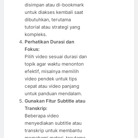
disimpan atau di-bookmark
untuk diakses kembali saat
dibutuhkan, terutama
tutorial atau strategi yang
kompleks.
Perhatikan Durasi dan
Fokus:
Pilih video sesuai durasi dan
topik agar waktu menonton
efektif, misalnya memilih
video pendek untuk tips
cepat atau video panjang
untuk panduan mendalam.
Gunakan Fitur Subtitle atau
Transkrip:
Beberapa video
menyediakan subtitle atau
transkrip untuk membantu
memahami materi, terutama