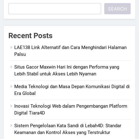
SEARCH
Recent Posts
LAE138 Link Alternatif dan Cara Menghindari Halaman
Palsu
Situs Gacor Maxwin Hari Ini dengan Performa yang
Lebih Stabil untuk Akses Lebih Nyaman
Media Teknologi dan Masa Depan Komunikasi Digital di
Era Global
Inovasi Teknologi Web dalam Pengembangan Platform
Digital Tiara4D
Sistem Pengelolaan Kata Sandi di Lebah4D: Standar
Keamanan dan Kontrol Akses yang Terstruktur