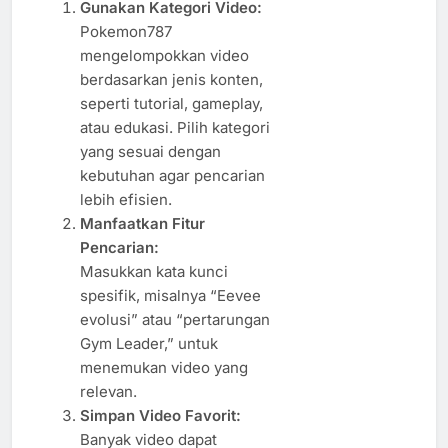
Gunakan Kategori Video:
Pokemon787
mengelompokkan video
berdasarkan jenis konten,
seperti tutorial, gameplay,
atau edukasi. Pilih kategori
yang sesuai dengan
kebutuhan agar pencarian
lebih efisien.
Manfaatkan Fitur
Pencarian:
Masukkan kata kunci
spesifik, misalnya “Eevee
evolusi” atau “pertarungan
Gym Leader,” untuk
menemukan video yang
relevan.
Simpan Video Favorit:
Banyak video dapat