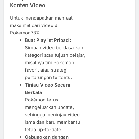
Konten Video
Untuk mendapatkan manfaat
maksimal dari video di
Pokemon787:
Buat Playlist Pribadi:
Simpan video berdasarkan
kategori atau tujuan belajar,
misalnya tim Pokémon
favorit atau strategi
pertarungan tertentu.
Tinjau Video Secara
Berkala:
Pokémon terus
mengeluarkan update,
sehingga meninjau video
lama dan baru membantu
tetap up-to-date.
Gabungkan dengan