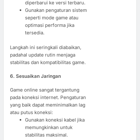
diperbarui ke versi terbaru.
Gunakan pengaturan sistem
seperti mode game atau
optimasi performa jika
tersedia.
Langkah ini seringkali diabaikan,
padahal update rutin menjaga
stabilitas dan kompatibilitas game.
6. Sesuaikan Jaringan
Game online sangat tergantung
pada koneksi internet. Pengaturan
yang baik dapat meminimalkan lag
atau putus koneksi:
Gunakan koneksi kabel jika
memungkinkan untuk
stabilitas maksimal.