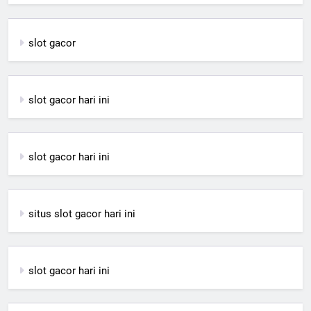
slot gacor
slot gacor hari ini
slot gacor hari ini
situs slot gacor hari ini
slot gacor hari ini