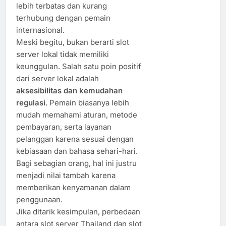
lebih terbatas dan kurang
terhubung dengan pemain
internasional.
Meski begitu, bukan berarti slot
server lokal tidak memiliki
keunggulan. Salah satu poin positif
dari server lokal adalah
aksesibilitas dan kemudahan
regulasi
. Pemain biasanya lebih
mudah memahami aturan, metode
pembayaran, serta layanan
pelanggan karena sesuai dengan
kebiasaan dan bahasa sehari-hari.
Bagi sebagian orang, hal ini justru
menjadi nilai tambah karena
memberikan kenyamanan dalam
penggunaan.
Jika ditarik kesimpulan, perbedaan
antara slot server Thailand dan slot