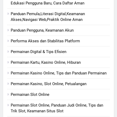
Edukasi Pengguna Baru, Cara Daftar Aman
Panduan Pemula,Literasi Digital,Keamanan
Akses,Navigasi Web,Praktik Online Aman
Panduan Pengguna, Keamanan Akun
Performa Akses dan Stabilitas Platform
Permainan Digital & Tips Efisien
Permainan Kartu, Kasino Online, Hiburan
Permainan Kasino Online, Tips dan Panduan Permainan
Permainan Kasino, Slot Online, Petualangan
Permainan Slot Online
Permainan Slot Online, Panduan Judi Online, Tips dan
Trik Slot, Keamanan Situs Slot