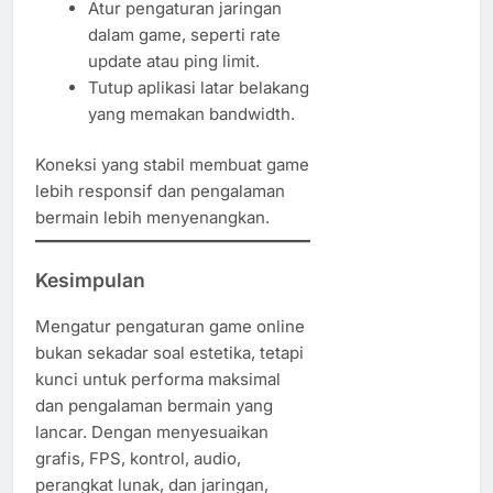
Atur pengaturan jaringan
dalam game, seperti rate
update atau ping limit.
Tutup aplikasi latar belakang
yang memakan bandwidth.
Koneksi yang stabil membuat game
lebih responsif dan pengalaman
bermain lebih menyenangkan.
Kesimpulan
Mengatur pengaturan game online
bukan sekadar soal estetika, tetapi
kunci untuk performa maksimal
dan pengalaman bermain yang
lancar. Dengan menyesuaikan
grafis, FPS, kontrol, audio,
perangkat lunak, dan jaringan,