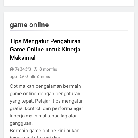
game online
Tips Mengatur Pengaturan
Game Online untuk Kinerja
Maksimal
7e345f3
8 months
ago
0
6 mins
Optimalkan pengalaman bermain
game online dengan pengaturan
yang tepat. Pelajari tips mengatur
grafis, kontrol, dan performa agar
kinerja maksimal tanpa lag atau
gangguan.
Bermain game online kini bukan
hanya soal strategi dan