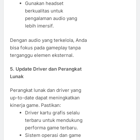
Gunakan headset
berkualitas untuk
pengalaman audio yang
lebih imersif.
Dengan audio yang terkelola, Anda
bisa fokus pada gameplay tanpa
terganggu elemen eksternal.
5. Update Driver dan Perangkat
Lunak
Perangkat lunak dan driver yang
up-to-date dapat meningkatkan
kinerja game. Pastikan:
Driver kartu grafis selalu
terbaru untuk mendukung
performa game terbaru.
Sistem operasi dan game