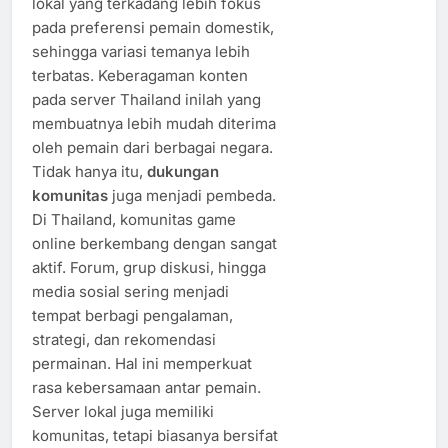
lokal yang terkadang lebih fokus
pada preferensi pemain domestik,
sehingga variasi temanya lebih
terbatas. Keberagaman konten
pada server Thailand inilah yang
membuatnya lebih mudah diterima
oleh pemain dari berbagai negara.
Tidak hanya itu,
dukungan
komunitas
juga menjadi pembeda.
Di Thailand, komunitas game
online berkembang dengan sangat
aktif. Forum, grup diskusi, hingga
media sosial sering menjadi
tempat berbagi pengalaman,
strategi, dan rekomendasi
permainan. Hal ini memperkuat
rasa kebersamaan antar pemain.
Server lokal juga memiliki
komunitas, tetapi biasanya bersifat