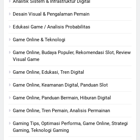
Analitik Sistem & Infrastruktur Digital
Desain Visual & Pengalaman Pemain
Edukasi Game / Analisis Probabilitas
Game Online & Teknologi
Game Online, Budaya Populer, Rekomendasi Slot, Review
Visual Game
Game Online, Edukasi, Tren Digital
Game Online, Keamanan Digital, Panduan Slot
Game Online, Panduan Bermain, Hiburan Digital
Game Online, Tren Pemain, Analisis Permainan
Gaming Tips, Optimasi Performa, Game Online, Strategi
Gaming, Teknologi Gaming