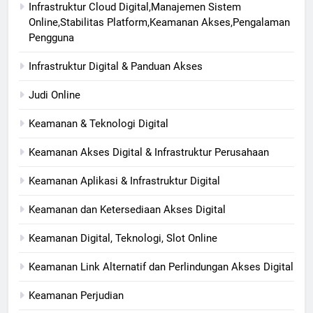
Infrastruktur Cloud Digital,Manajemen Sistem
Online,Stabilitas Platform,Keamanan Akses,Pengalaman
Pengguna
Infrastruktur Digital & Panduan Akses
Judi Online
Keamanan & Teknologi Digital
Keamanan Akses Digital & Infrastruktur Perusahaan
Keamanan Aplikasi & Infrastruktur Digital
Keamanan dan Ketersediaan Akses Digital
Keamanan Digital, Teknologi, Slot Online
Keamanan Link Alternatif dan Perlindungan Akses Digital
Keamanan Perjudian