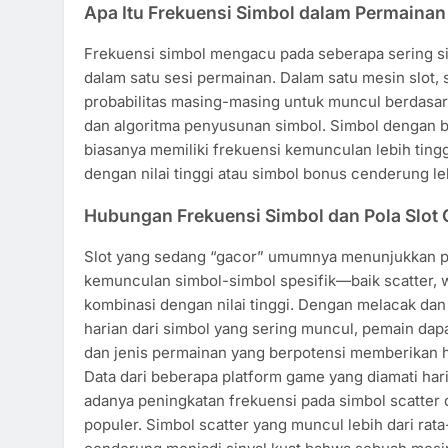
Apa Itu Frekuensi Simbol dalam Permainan
Frekuensi simbol mengacu pada seberapa sering s
dalam satu sesi permainan. Dalam satu mesin slot, 
probabilitas masing-masing untuk muncul berdasark
dan algoritma penyusunan simbol. Simbol dengan 
biasanya memiliki frekuensi kemunculan lebih ting
dengan nilai tinggi atau simbol bonus cenderung le
Hubungan Frekuensi Simbol dan Pola Slot 
Slot yang sedang “gacor” umumnya menunjukkan pe
kemunculan simbol-simbol spesifik—baik scatter, 
kombinasi dengan nilai tinggi. Dengan melacak dan
harian dari simbol yang sering muncul, pemain da
dan jenis permainan yang berpotensi memberikan ha
Data dari beberapa platform game yang diamati har
adanya peningkatan frekuensi pada simbol scatter 
populer. Simbol scatter yang muncul lebih dari rata