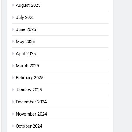
August 2025
July 2025
June 2025
May 2025
April 2025
March 2025
February 2025
January 2025
December 2024
November 2024
October 2024