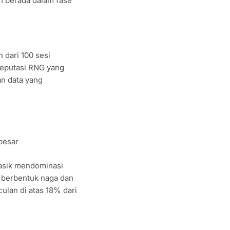
n berada dalam fase
 dari 100 sesi
reputasi RNG yang
an data yang
besar
lasik mendominasi
d berbentuk naga dan
ulan di atas 18% dari