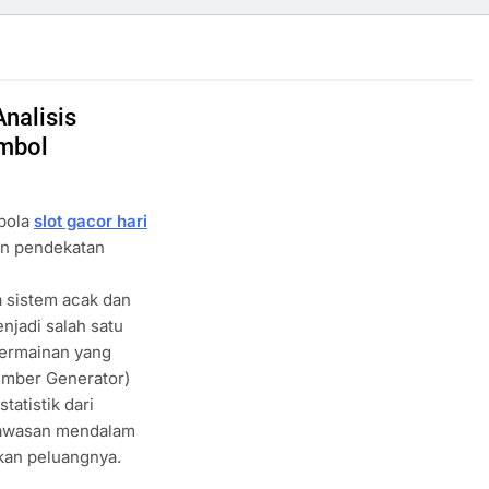
Analisis
mbol
pola
slot gacor hari
gan pendekatan
 sistem acak dan
njadi salah satu
permainan yang
umber Generator)
tatistik dari
wawasan mendalam
kan peluangnya.