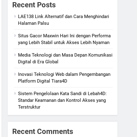
Recent Posts
LAE138 Link Alternatif dan Cara Menghindari
Halaman Palsu
Situs Gacor Maxwin Hari Ini dengan Performa
yang Lebih Stabil untuk Akses Lebih Nyaman
Media Teknologi dan Masa Depan Komunikasi
Digital di Era Global
Inovasi Teknologi Web dalam Pengembangan
Platform Digital Tiara4D
Sistem Pengelolaan Kata Sandi di Lebah4D:
Standar Keamanan dan Kontrol Akses yang
Terstruktur
Recent Comments