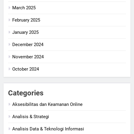
March 2025
February 2025
January 2025
December 2024
November 2024
October 2024
Categories
Aksesibilitas dan Keamanan Online
Analisis & Strategi
Analisis Data & Teknologi Informasi