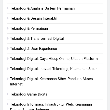
Teknologi & Analisis Sistem Permainan
Teknologi & Desain Interaktif
Teknologi & Permainan
Teknologi & Transformasi Digital
Teknologi & User Experience
Teknologi Digital, Gaya Hidup Online, Ulasan Platform
Teknologi Digital, Inovasi Teknologi, Keamanan Siber
Teknologi Digital, Keamanan Siber, Panduan Akses
Internet
Teknologi Game Digital
Teknologi Informasi, Infrastruktur Web, Keamanan
Digital, Sistem Jaringan