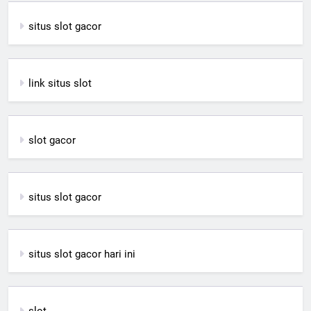
situs slot gacor
link situs slot
slot gacor
situs slot gacor
situs slot gacor hari ini
slot