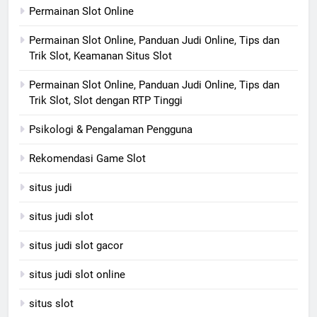
Permainan Slot Online
Permainan Slot Online, Panduan Judi Online, Tips dan
Trik Slot, Keamanan Situs Slot
Permainan Slot Online, Panduan Judi Online, Tips dan
Trik Slot, Slot dengan RTP Tinggi
Psikologi & Pengalaman Pengguna
Rekomendasi Game Slot
situs judi
situs judi slot
situs judi slot gacor
situs judi slot online
situs slot