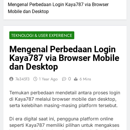
Mengenal Perbedaan Login Kaya787 via Browser
Mobile dan Desktop
TEKNOLOGI & USER EXPERIENCE
Mengenal Perbedaan Login
Kaya787 via Browser Mobile
dan Desktop
0
7e345f3
1 Year Ago
6 Mins
Temukan perbedaan mendetail antara proses login
di Kaya787 melalui browser mobile dan desktop,
serta kelebihan masing-masing platform tersebut.
Di era digital saat ini, pengguna platform online
seperti Kaya787 memiliki pilihan untuk mengakses