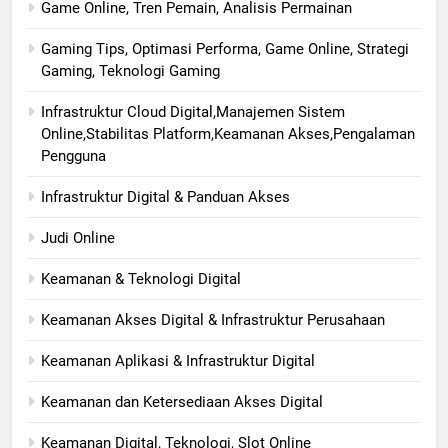
Game Online, Tren Pemain, Analisis Permainan
Gaming Tips, Optimasi Performa, Game Online, Strategi
Gaming, Teknologi Gaming
Infrastruktur Cloud Digital,Manajemen Sistem
Online,Stabilitas Platform,Keamanan Akses,Pengalaman
Pengguna
Infrastruktur Digital & Panduan Akses
Judi Online
Keamanan & Teknologi Digital
Keamanan Akses Digital & Infrastruktur Perusahaan
Keamanan Aplikasi & Infrastruktur Digital
Keamanan dan Ketersediaan Akses Digital
Keamanan Digital, Teknologi, Slot Online