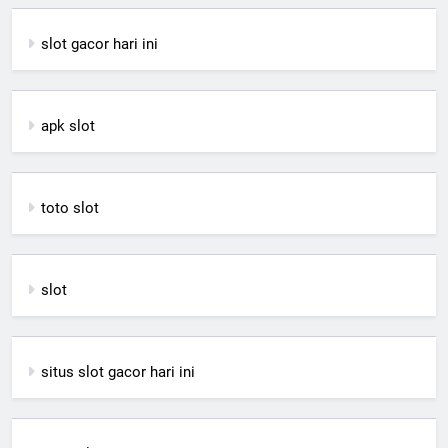
slot gacor hari ini
apk slot
toto slot
slot
situs slot gacor hari ini