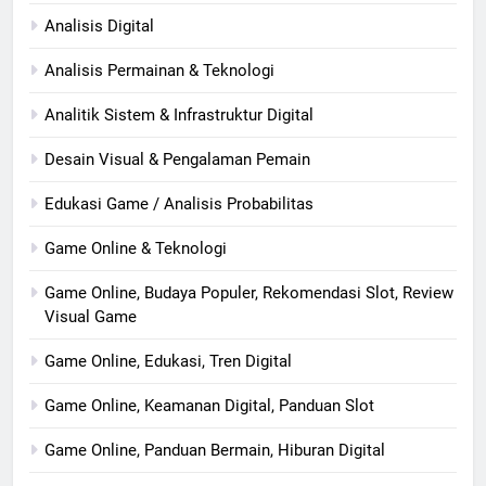
Analisis Digital
Analisis Permainan & Teknologi
Analitik Sistem & Infrastruktur Digital
Desain Visual & Pengalaman Pemain
Edukasi Game / Analisis Probabilitas
Game Online & Teknologi
Game Online, Budaya Populer, Rekomendasi Slot, Review
Visual Game
Game Online, Edukasi, Tren Digital
Game Online, Keamanan Digital, Panduan Slot
Game Online, Panduan Bermain, Hiburan Digital