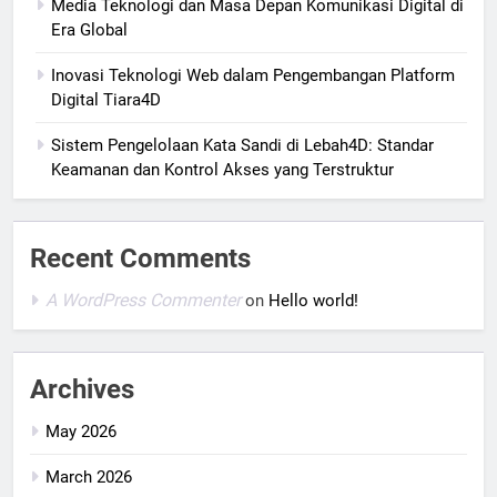
Media Teknologi dan Masa Depan Komunikasi Digital di
Era Global
Inovasi Teknologi Web dalam Pengembangan Platform
Digital Tiara4D
Sistem Pengelolaan Kata Sandi di Lebah4D: Standar
Keamanan dan Kontrol Akses yang Terstruktur
Recent Comments
A WordPress Commenter
on
Hello world!
Archives
May 2026
March 2026