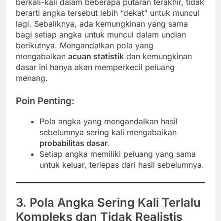
berkali-kali dalam beberapa putaran terakhir, tidak
berarti angka tersebut lebih “dekat” untuk muncul
lagi. Sebaliknya, ada kemungkinan yang sama
bagi setiap angka untuk muncul dalam undian
berikutnya. Mengandalkan pola yang
mengabaikan
acuan statistik
dan kemungkinan
dasar ini hanya akan memperkecil peluang
menang.
Poin Penting:
Pola angka yang mengandalkan hasil
sebelumnya sering kali mengabaikan
probabilitas dasar
.
Setiap angka memiliki peluang yang sama
untuk keluar, terlepas dari hasil sebelumnya.
3. Pola Angka Sering Kali Terlalu
Kompleks dan Tidak Realistis