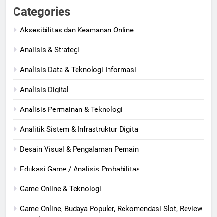
Categories
Aksesibilitas dan Keamanan Online
Analisis & Strategi
Analisis Data & Teknologi Informasi
Analisis Digital
Analisis Permainan & Teknologi
Analitik Sistem & Infrastruktur Digital
Desain Visual & Pengalaman Pemain
Edukasi Game / Analisis Probabilitas
Game Online & Teknologi
Game Online, Budaya Populer, Rekomendasi Slot, Review