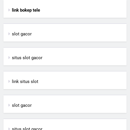
link bokep tele
slot gacor
situs slot gacor
link situs slot
slot gacor
situs slot gacor