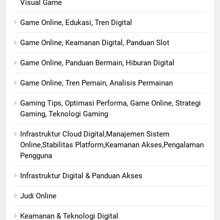
Visual Game
Game Online, Edukasi, Tren Digital
Game Online, Keamanan Digital, Panduan Slot
Game Online, Panduan Bermain, Hiburan Digital
Game Online, Tren Pemain, Analisis Permainan
Gaming Tips, Optimasi Performa, Game Online, Strategi
Gaming, Teknologi Gaming
Infrastruktur Cloud Digital,Manajemen Sistem
Online,Stabilitas Platform,Keamanan Akses,Pengalaman
Pengguna
Infrastruktur Digital & Panduan Akses
Judi Online
Keamanan & Teknologi Digital