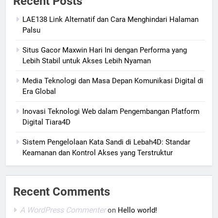
Recent Posts
LAE138 Link Alternatif dan Cara Menghindari Halaman
Palsu
Situs Gacor Maxwin Hari Ini dengan Performa yang
Lebih Stabil untuk Akses Lebih Nyaman
Media Teknologi dan Masa Depan Komunikasi Digital di
Era Global
Inovasi Teknologi Web dalam Pengembangan Platform
Digital Tiara4D
Sistem Pengelolaan Kata Sandi di Lebah4D: Standar
Keamanan dan Kontrol Akses yang Terstruktur
Recent Comments
A WordPress Commenter
on
Hello world!