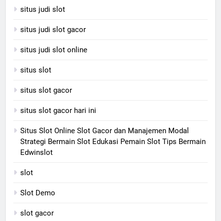
situs judi slot
situs judi slot gacor
situs judi slot online
situs slot
situs slot gacor
situs slot gacor hari ini
Situs Slot Online Slot Gacor dan Manajemen Modal
Strategi Bermain Slot Edukasi Pemain Slot Tips Bermain
Edwinslot
slot
Slot Demo
slot gacor