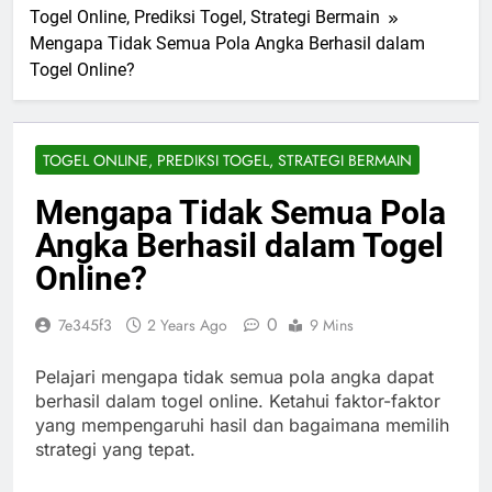
Togel Online, Prediksi Togel, Strategi Bermain
Mengapa Tidak Semua Pola Angka Berhasil dalam
Togel Online?
TOGEL ONLINE, PREDIKSI TOGEL, STRATEGI BERMAIN
Mengapa Tidak Semua Pola
Angka Berhasil dalam Togel
Online?
0
7e345f3
2 Years Ago
9 Mins
Pelajari mengapa tidak semua pola angka dapat
berhasil dalam togel online. Ketahui faktor-faktor
yang mempengaruhi hasil dan bagaimana memilih
strategi yang tepat.