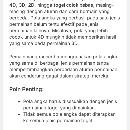
4D
,
3D
,
2D
, hingga
togel colok bebas
, masing-
masing dengan aturan dan cara bermain yang
berbeda. Pola angka yang berhasil pada satu jenis
permainan belum tentu efektif pada jenis
permainan lainnya. Misalnya, pola yang lebih
cocok untuk 4D mungkin tidak memberikan hasil
yang sama pada permainan 3D.
Pemain yang mencoba menggunakan pola angka
yang sama di berbagai jenis permainan tanpa
mempertimbangkan perbedaan aturan permainan
akan cenderung gagal dalam strategi mereka.
Poin Penting:
Pola angka harus disesuaikan dengan jenis
permainan togel yang dimainkan.
Tidak semua pola angka dapat diterapkan
ke semua jenis permainan togel.