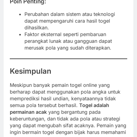
Poin Penting:
Perubahan dalam sistem atau teknologi
dapat mempengaruhi cara hasil togel
dihasilkan.
Faktor eksternal seperti pembaruan
perangkat lunak atau gangguan dapat
merusak pola yang sudah diterapkan.
Kesimpulan
Meskipun banyak pemain togel online yang
berharap dapat menggunakan pola angka untuk
memprediksi hasil undian, kenyataannya tidak
semua pola tersebut berhasil.
Togel adalah
permainan acak
yang bergantung pada
keberuntungan, dan tidak ada pola atau strategi
yang dapat mengubah sifat acaknya. Pemain yang
ingin bermain togel dengan bijak harus memahami