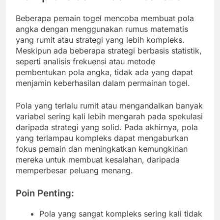
Beberapa pemain togel mencoba membuat pola
angka dengan menggunakan rumus matematis
yang rumit atau strategi yang lebih kompleks.
Meskipun ada beberapa strategi berbasis statistik,
seperti analisis frekuensi atau metode
pembentukan pola angka, tidak ada yang dapat
menjamin keberhasilan dalam permainan togel.
Pola yang terlalu rumit atau mengandalkan banyak
variabel sering kali lebih mengarah pada spekulasi
daripada strategi yang solid. Pada akhirnya, pola
yang terlampau kompleks dapat mengaburkan
fokus pemain dan meningkatkan kemungkinan
mereka untuk membuat kesalahan, daripada
memperbesar peluang menang.
Poin Penting:
Pola yang sangat kompleks sering kali tidak